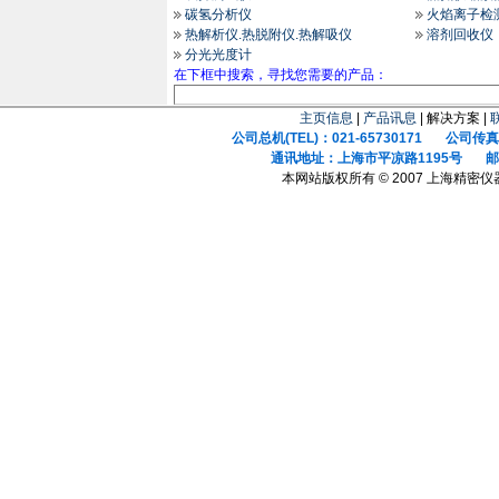
碳氢分析仪
火焰离子检
热解析仪.热脱附仪.热解吸仪
溶剂回收仪
分光光度计
在下框中搜索，寻找您需要的产品：
主页信息
|
产品讯息
| 解决方案 |
公司总机(TEL)：021-65730171 公司传真(F
通讯地址：上海市平凉路1195号 邮政
本网站版权所有 © 2007 上海精密