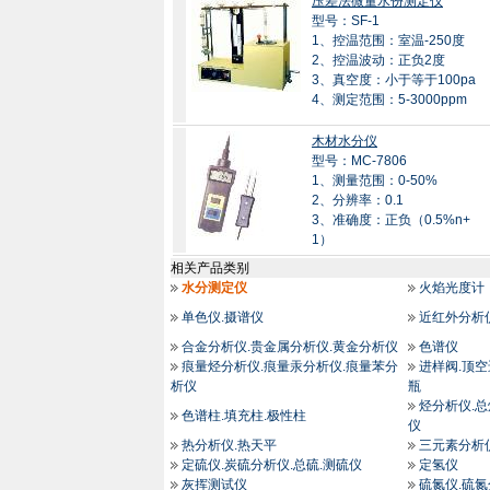
压差法微量水份测定仪
型号：SF-1
1、控温范围：室温-250度
2、控温波动：正负2度
3、真空度：小于等于100pa
4、测定范围：5-3000ppm
木材水分仪
型号：MC-7806
1、测量范围：0-50%
2、分辨率：0.1
3、准确度：正负（0.5%n+
1）
相关产品类别
水分测定仪
火焰光度计
单色仪.摄谱仪
近红外分析
合金分析仪.贵金属分析仪.黄金分析仪
色谱仪
痕量烃分析仪.痕量汞分析仪.痕量苯分
进样阀.顶空
析仪
瓶
烃分析仪.
色谱柱.填充柱.极性柱
仪
热分析仪.热天平
三元素分析
定硫仪.炭硫分析仪.总硫.测硫仪
定氢仪
灰挥测试仪
硫氮仪.硫