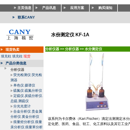
主页信息
产品讯息
应用方案
购买须知
联系CANY
水份测定仪 KF-1A
分析仪器
>>
分析仪器
>>
水分测定仪
现货热卖
填充柱
填充柱
现货
产品分类信息
分析仪器
荧光检测仪.荧光检
测器
单色仪.摄谱仪
硫氮仪.硫氮分析仪
定硫仪.炭硫分析仪.
总硫.测硫仪
分光光度计
合金分析仪.贵金属
分析仪.黄金分析仪
该系列为卡尔费休（
Kari.Fischer
）滴定法测测定水分
痕量烃分析仪.痕量
定化肥、医药、食品、轻工、化工原料以及其它工业
汞分析仪.痕量苯分析