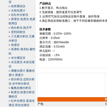
仪
产品特点
灰挥测试仪
1.
数字显示、终点电位
火焰光度计
2.
无级调速，搅拌速度可任意调节
近红外分析仪
3.
运用空气加压法排除反应瓶中废液，操作简便
质谱仪.色质仪.色质
4.
滴定系统采用标准磨口，便于不同容量和规格样本
联用仪
热分析仪.热天平
技术参数
溶剂回收仪
测量范围：
0.03%~100%
三元素分析仪.元素
分辨率：
0.05ml
分析仪
显示方式：指针
Needle
色谱仪
滴定流量：
0.01ml/s
色谱柱.填充柱.极性
终点延时：
/
柱
示值误差：≤
3%
水分测定仪
电源：
220V/50Hz
水活度仪.水份活度
仪
测微光度计.显微光
度计.黑度计
烃分析仪.总烃分析
仪.水中烃分析仪
氮氧化物分析仪
粒度仪.粒度分析仪.
微粒仪
红外光谱仪.直读光
产地
C
谱仪.荧光光谱仪