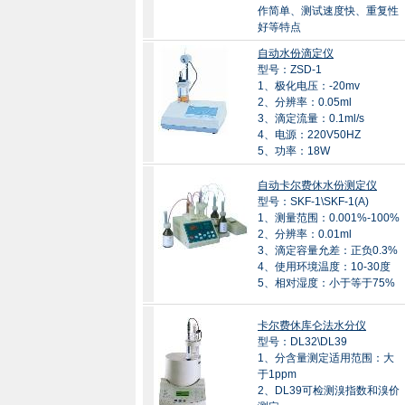
作简单、测试速度快、重复性
好等特点
自动水份滴定仪
型号：ZSD-1
1、极化电压：-20mv
2、分辨率：0.05ml
3、滴定流量：0.1ml/s
4、电源：220V50HZ
5、功率：18W
自动卡尔费休水份测定仪
型号：SKF-1\SKF-1(A)
1、测量范围：0.001%-100%
2、分辨率：0.01ml
3、滴定容量允差：正负0.3%
4、使用环境温度：10-30度
5、相对湿度：小于等于75%
卡尔费休库仑法水分仪
型号：DL32\DL39
1、分含量测定适用范围：大
于1ppm
2、DL39可检测溴指数和溴价