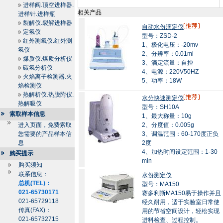
进样阀.顶空进样器.
相关产品
进样针.进样瓶
裂解仪.裂解进样器
自动水份滴定仪
定氢仪
型号：ZSD-2
红外测氧仪.红外测
1、极化电压：-20mv
氢仪
2、分辨率：0.01ml
煤质仪.煤质分析仪
3、滴定流量：自控
碳氢分析仪
4、电源：220V50HZ
火焰离子检测器.火
5、功率：18W
焰检测仪
热解析仪.热脱附仪.
水分快速测定仪
热解吸仪
型号：SH10A
索取样本信息
1、最大称量：10g
进入页面，免费索取
2、分度值：0.005g
您需要的产品样本信
3、调温范围：60-170度正负
息
2度
4、加热时间设定范围：1-30
购买提示
min
购买须知
联系信息：
水份测定仪
总机(TEL)：
型号：MA150
021-65730171
赛多利斯MA150易于操作并且
021-65729118
经久耐用，适于实验室日常使
传真(FAX)：
用的节省空间设计，轻松实现
021-65732715
进料检查、过程控制。