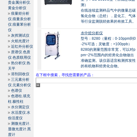
贵金属分析仪.
测）
黄金分析仪
在线连续监测样品气中的微量总碳
痕量烃分析
氢化合物（总烃），是化工、气体
仪.痕量汞分析
等行业监测脱烃效果的有效工具。
仪.痕量苯分析
仪
水中烃分析仪
灰挥测试仪
型号：8280（量程：0-10ppm到0
火焰光度计
-2%可选；灵敏度：>100ppb）
近红外分析仪
8280的测量范围非常宽，可以对p
质谱仪.色质
pm~2%范围内的烃类化合物做出
仪.色质联用仪
准确监测。该仪器适宜检测挥发性
热分析仪.热
的有机物和烃类化合物。
天平
溶剂回收仪
在下框中搜索，寻找您需要的产品：
三元素分析
仪.元素分析仪
色谱仪
色谱柱.填充
柱.极性柱
水分测定仪
水活度仪.水
份活度仪
测微光度计.
显微光度计.黑
度计