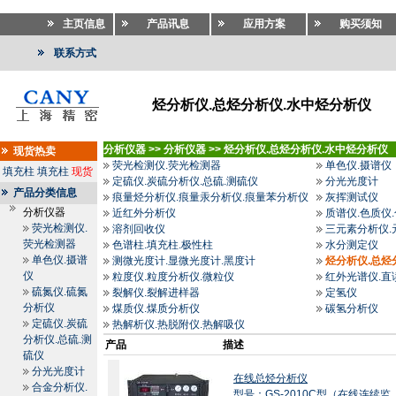
主页信息
产品讯息
应用方案
购买须知
联系方式
烃分析仪.总烃分析仪.水中烃分析仪
分析仪器
>>
分析仪器
>>
烃分析仪.总烃分析仪.水中烃分析仪
现货热卖
荧光检测仪.荧光检测器
单色仪.摄谱仪
填充柱
填充柱
现货
定硫仪.炭硫分析仪.总硫.测硫仪
分光光度计
产品分类信息
痕量烃分析仪.痕量汞分析仪.痕量苯分析仪
灰挥测试仪
分析仪器
近红外分析仪
质谱仪.色质仪
荧光检测仪.
溶剂回收仪
三元素分析仪.
荧光检测器
色谱柱.填充柱.极性柱
水分测定仪
单色仪.摄谱
测微光度计.显微光度计.黑度计
烃分析仪.总烃
仪
粒度仪.粒度分析仪.微粒仪
红外光谱仪.直
硫氮仪.硫氮
裂解仪.裂解进样器
定氢仪
分析仪
煤质仪.煤质分析仪
碳氢分析仪
定硫仪.炭硫
热解析仪.热脱附仪.热解吸仪
分析仪.总硫.测
产品
描述
硫仪
分光光度计
在线总烃分析仪
合金分析仪.
型号：GS-2010C型（在线连续监