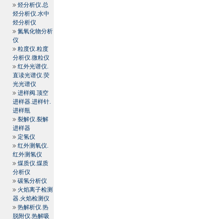
烃分析仪.总
烃分析仪.水中
烃分析仪
氮氧化物分析
仪
粒度仪.粒度
分析仪.微粒仪
红外光谱仪.
直读光谱仪.荧
光光谱仪
进样阀.顶空
进样器.进样针.
进样瓶
裂解仪.裂解
进样器
定氢仪
红外测氧仪.
红外测氢仪
煤质仪.煤质
分析仪
碳氢分析仪
火焰离子检测
器.火焰检测仪
热解析仪.热
脱附仪.热解吸