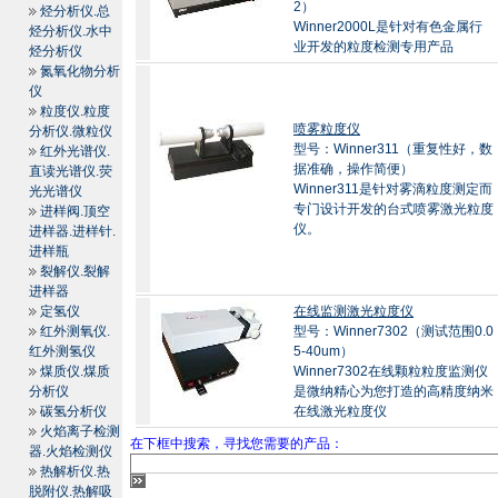
2）
烃分析仪.总
Winner2000L是针对有色金属行
烃分析仪.水中
业开发的粒度检测专用产品
烃分析仪
氮氧化物分析
仪
粒度仪.粒度
喷雾粒度仪
分析仪.微粒仪
型号：Winner311（重复性好，数
红外光谱仪.
据准确，操作简便）
直读光谱仪.荧
Winner311是针对雾滴粒度测定而
光光谱仪
专门设计开发的台式喷雾激光粒度
进样阀.顶空
仪。
进样器.进样针.
进样瓶
裂解仪.裂解
进样器
定氢仪
在线监测激光粒度仪
红外测氧仪.
型号：Winner7302（测试范围0.0
红外测氢仪
5-40um）
煤质仪.煤质
Winner7302在线颗粒粒度监测仪
分析仪
是微纳精心为您打造的高精度纳米
碳氢分析仪
在线激光粒度仪
火焰离子检测
在下框中搜索，寻找您需要的产品：
器.火焰检测仪
热解析仪.热
脱附仪.热解吸