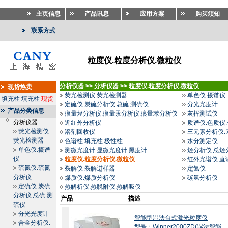
主页信息
产品讯息
应用方案
购买须知
联系方式
粒度仪.粒度分析仪.微粒仪
分析仪器
>>
分析仪器
>>
粒度仪.粒度分析仪.微粒仪
现货热卖
荧光检测仪.荧光检测器
单色仪.摄谱仪
填充柱
填充柱
现货
定硫仪.炭硫分析仪.总硫.测硫仪
分光光度计
产品分类信息
痕量烃分析仪.痕量汞分析仪.痕量苯分析仪
灰挥测试仪
分析仪器
近红外分析仪
质谱仪.色质仪
荧光检测仪.
溶剂回收仪
三元素分析仪.
荧光检测器
色谱柱.填充柱.极性柱
水分测定仪
单色仪.摄谱
测微光度计.显微光度计.黑度计
烃分析仪.总烃
仪
粒度仪.粒度分析仪.微粒仪
红外光谱仪.直
硫氮仪.硫氮
裂解仪.裂解进样器
定氢仪
分析仪
煤质仪.煤质分析仪
碳氢分析仪
定硫仪.炭硫
热解析仪.热脱附仪.热解吸仪
分析仪.总硫.测
产品
描述
硫仪
分光光度计
智能型湿法台式激光粒度仪
合金分析仪.
型号：Winner2000ZD(湿法智能