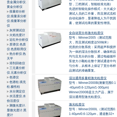
贵金属分析仪.
型，三档测试，智能校准光路)
黄金分析仪
先进的智能化操作模式：大大减少
痕量烃分析
测试人员的工作量，而且测试流程
仪.痕量汞分析
自动化操作，显著降低人为干扰因
仪.痕量苯分析
素，使测试结果的重复性增强。
仪
灰挥测试仪
全自动宽分布激光粒度仪
火焰光度计
型号：Winner2005（测试范围
近红外分析仪
大，而且测试精度达50纳米）
质谱仪.色质
优质的分散系统：采用超声和搅拌
仪.色质联用仪
为一体的湿法分散技术，确保样品
热分析仪.热
均匀且充分的分散，通过电磁循环
天平
泵使大小颗粒在整个测试通道中均
溶剂回收仪
匀分布，从根本上保证了宽分布样
三元素分析
品测试的准确重复。
仪.元素分析仪
色谱仪
湿法通用多量程激光粒度仪
色谱柱.填充
型号：Winner2000B(测量范围0.1
柱.极性柱
-40μm/0.6-120μm/1-300μm)
水分测定仪
Winner2000B是主力产品，属于
水活度仪.水
湿法通用型激光粒度仪。
份活度仪
激光粒度仪
测微光度计.
型号：Winner2000L（测试范围0.
显微光度计.黑
1-40μm/0.6-120μm，通道数32×
度计