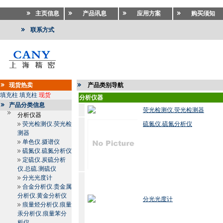
主页信息
产品讯息
应用方案
购买须知
联系方式
现货热卖
产品类别导航
填充柱
填充柱
现货
分析仪器
产品分类信息
荧光检测仪.荧光检测器
分析仪器
荧光检测仪.荧光检
硫氮仪.硫氮分析仪
测器
单色仪.摄谱仪
硫氮仪.硫氮分析仪
定硫仪.炭硫分析
仪.总硫.测硫仪
分光光度计
合金分析仪.贵金属
分析仪.黄金分析仪
分光光度计
痕量烃分析仪.痕量
汞分析仪.痕量苯分
析仪