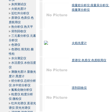
灰挥测试仪
痕量烃分析仪.痕量汞分析仪.
火焰光度计
痕量苯分析仪
近红外分析仪
质谱仪.色质仪.色
质联用仪
热分析仪.热天平
溶剂回收仪
三元素分析仪.元素
分析仪
火焰光度计
色谱仪
色谱柱.填充柱.极
性柱
水分测定仪
质谱仪.色质仪.色质联用仪
水活度仪.水份活度
仪
测微光度计.显微光
度计.黑度计
烃分析仪.总烃分析
仪.水中烃分析仪
溶剂回收仪
氮氧化物分析仪
粒度仪.粒度分析
仪.微粒仪
红外光谱仪.直读光
谱仪.荧光光谱仪