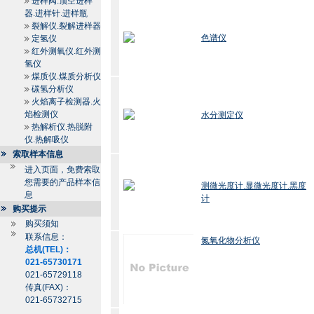
进样阀.顶空进样
器.进样针.进样瓶
裂解仪.裂解进样器
色谱仪
定氢仪
红外测氧仪.红外测
氢仪
煤质仪.煤质分析仪
碳氢分析仪
火焰离子检测器.火
焰检测仪
水分测定仪
热解析仪.热脱附
仪.热解吸仪
索取样本信息
进入页面，免费索取
您需要的产品样本信
测微光度计.显微光度计.黑度
息
计
购买提示
购买须知
联系信息：
氮氧化物分析仪
总机(TEL)：
021-65730171
021-65729118
传真(FAX)：
021-65732715