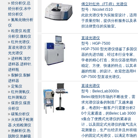
烃分析仪.总
傅立叶红外（FT-IR）光谱仪
烃分析仪.水中
型号：Nicolet iS10
烃分析仪
此款光谱仪专为实验室设计，适用
氮氧化物分析
于质量控制，提供分析服务以及承
仪
担法律责任的实验室。
粒度仪.粒度
分析仪.微粒仪
直读光谱仪
红外光谱仪.
型号：HGP-7500
直读光谱仪.荧
HGP-7500 型光谱仪借鉴了多国仪
光光谱仪
器的先进功能，经过本行业专家、
进样阀.顶空
学者的精心打造，突出仪器使用的
进样器.进样针.
稳定、方便、快速的特点，以其卓
进样瓶
越的性能，的设计。欢迎您选用H
裂解仪.裂解
GP-7500 型直读光谱仪。
进样器
直读光谱仪
定氢仪
型号：BelecLab3000s
红外测氧仪.
Belec领悟到市场的不断改变，需
红外测氢仪
求光谱仪设备的制造厂又越来越
煤质仪.煤质
多，考虑到一般客户只需要分析2
分析仪
0个元素通道，的Belec Lab 3000
碳氢分析仪
s集合了便携式光谱仪的紧凑设
火焰离子检测
计，以及固定式光谱仪的氩气流火
器.火焰检测仪
花测量台，生产出经济并且外班细
热解析仪.热
小的固定式光谱仪，以满足市场的
脱附仪.热解吸