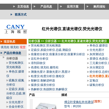
主页信息
产品讯息
应用方案
购买须知
联系方式
红外光谱仪.直读光谱仪.荧光光谱仪
分析仪器
>>
分析仪器
>>
红外光谱仪.直读光谱仪.荧光光谱仪
现货热卖
荧光检测仪.荧光检测器
单色仪.摄谱仪
填充柱
填充柱
现货
定硫仪.炭硫分析仪.总硫.测硫仪
分光光度计
产品分类信息
痕量烃分析仪.痕量汞分析仪.痕量苯分析仪
灰挥测试仪
分析仪器
近红外分析仪
质谱仪.色质仪
荧光检测仪.
溶剂回收仪
三元素分析仪.
荧光检测器
色谱柱.填充柱.极性柱
水分测定仪
单色仪.摄谱
测微光度计.显微光度计.黑度计
烃分析仪.总烃
仪
粒度仪.粒度分析仪.微粒仪
红外光谱仪.直
硫氮仪.硫氮
裂解仪.裂解进样器
定氢仪
分析仪
煤质仪.煤质分析仪
碳氢分析仪
定硫仪.炭硫
热解析仪.热脱附仪.热解吸仪
分析仪.总硫.测
产品
描述
硫仪
傅立叶变换红外光谱仪
分光光度计
型号：IR200
合金分析仪.