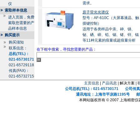
需求。
仪
索取样本信息
原子荧光光谱仪
进入页面，免费
型号：AF-610C（大屏幕液晶、触
索取您需要的产
摸键控制）
品样本信息
适用于各类样品中汞、砷、锑、
铋、硒、碲、铅、锡、锗、锌、镉
购买提示
等11种元素的痕量或超痕量分析
购买须知
联系信息：
在下框中搜索，寻找您需要的产品：
总机(TEL)：
021-65730171
021-65729118
传真(FAX)：
021-65732715
主页信息
|
产品讯息
| 解决方案 |
公司总机(TEL)：021-65730171 公司传真(F
通讯地址：上海市平凉路1195号 邮政
本网站版权所有 © 2007 上海精密