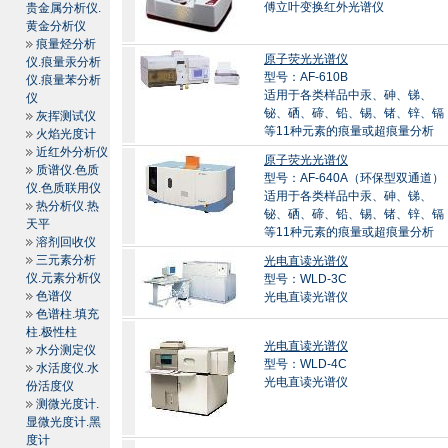
傅立叶变换红外光谱仪
贵金属分析仪.
黄金分析仪
痕量烃分析
原子荧光光谱仪
仪.痕量汞分析
型号：AF-610B
仪.痕量苯分析
适用于各类样品中汞、砷、锑、
仪
铋、硒、碲、铅、锡、锗、锌、镉
灰挥测试仪
等11种元素的痕量或超痕量分析
火焰光度计
近红外分析仪
原子荧光光谱仪
质谱仪.色质
型号：AF-640A（环保型双通道）
仪.色质联用仪
适用于各类样品中汞、砷、锑、
热分析仪.热
铋、硒、碲、铅、锡、锗、锌、镉
天平
等11种元素的痕量或超痕量分析
溶剂回收仪
三元素分析
光电直读光谱仪
仪.元素分析仪
型号：WLD-3C
色谱仪
光电直读光谱仪
色谱柱.填充
柱.极性柱
光电直读光谱仪
水分测定仪
型号：WLD-4C
水活度仪.水
光电直读光谱仪
份活度仪
测微光度计.
显微光度计.黑
度计