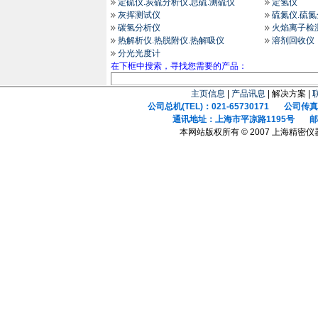
定硫仪.炭硫分析仪.总硫.测硫仪
定氢仪
灰挥测试仪
硫氮仪.硫
碳氢分析仪
火焰离子检
热解析仪.热脱附仪.热解吸仪
溶剂回收仪
分光光度计
在下框中搜索，寻找您需要的产品：
主页信息
|
产品讯息
| 解决方案 |
公司总机(TEL)：021-65730171 公司传真(F
通讯地址：上海市平凉路1195号 邮政
本网站版权所有 © 2007 上海精密