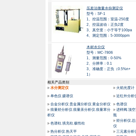
压差法微量水份测定仪
型号：SF-1
1、控温范围：室温-250度
2、控温波动：正负2度
3、真空度：小于等于100pa
4、测定范围：5-3000ppm
木材水分仪
型号：MC-7806
1、测量范围：0-50%
2、分辨率：0.1
3、准确度：正负（0.5%n+
1）
相关产品类别
水分测定仪
火焰光度计
单色仪.摄谱仪
近红外分析
合金分析仪.贵金属分析仪.黄金分析仪
色谱仪
痕量烃分析仪.痕量汞分析仪.痕量苯分
进样阀.顶空
析仪
瓶
烃分析仪.
色谱柱.填充柱.极性柱
仪
热分析仪.热天平
三元素分析