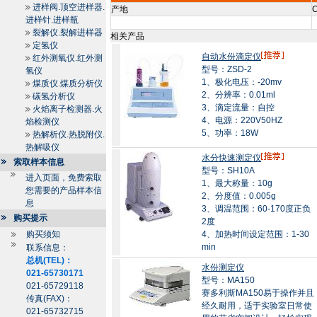
进样阀.顶空进样器.
产地
C
进样针.进样瓶
裂解仪.裂解进样器
相关产品
定氢仪
自动水份滴定仪
红外测氧仪.红外测
型号：ZSD-2
氢仪
1、极化电压：-20mv
煤质仪.煤质分析仪
2、分辨率：0.01ml
碳氢分析仪
3、滴定流量：自控
火焰离子检测器.火
4、电源：220V50HZ
焰检测仪
5、功率：18W
热解析仪.热脱附仪.
热解吸仪
水分快速测定仪
索取样本信息
型号：SH10A
进入页面，免费索取
1、最大称量：10g
您需要的产品样本信
2、分度值：0.005g
息
3、调温范围：60-170度正负
购买提示
2度
购买须知
4、加热时间设定范围：1-30
min
联系信息：
总机(TEL)：
水份测定仪
021-65730171
型号：MA150
021-65729118
赛多利斯MA150易于操作并且
传真(FAX)：
经久耐用，适于实验室日常使
021-65732715