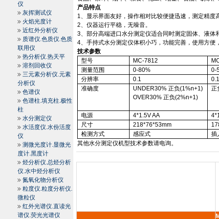
仪
产品特点
灰挥测试仪
1
、显示界面友好，操作相对比较便捷迅速，测定精度
火焰光度计
2
、仪器运行平稳，无噪音。
近红外分析仪
3
、部分高端进口水分测定仪适合同时测定固体、液体
质谱仪.色质仪.色质
4
、手持式水分测定仪体积小巧，功能完善，使用方便
联用仪
技术参数
热分析仪.热天平
型号
MC-7812
MC
溶剂回收仪
测量范围
0-80%
0-
三元素分析仪.元素
分辨率
0.1
0.
分析仪
准确度
UNDER30%
正负
(1%n+1)
正
色谱仪
OVER30%
正负
(2%n+1)
色谱柱.填充柱.极性
柱
电源
4*1.5V AA
4*
水分测定仪
尺寸
218*76*
53mm
17
水活度仪.水份活度
检测方式
感应式
插
仪
其他水分测定仪机型技术参数请电询。
测微光度计.显微光
度计.黑度计
烃分析仪.总烃分析
仪.水中烃分析仪
氮氧化物分析仪
粒度仪.粒度分析仪.
微粒仪
红外光谱仪.直读光
谱仪.荧光光谱仪