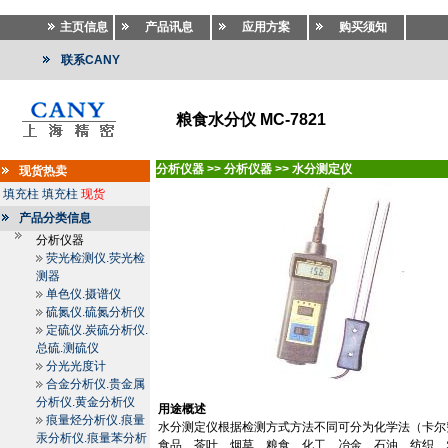
主页信息
产品讯息
应用方案
购买须知
联系CANY
粮食水分仪 MC-7821
分析仪器
>>
分析仪器
>>
水分测定仪
现货热卖
填充柱
填充柱
现货
产品分类信息
分析仪器
荧光检测仪.荧光检
测器
单色仪.摄谱仪
硫氮仪.硫氮分析仪
定硫仪.炭硫分析仪.
总硫.测硫仪
分光光度计
合金分析仪.贵金属
分析仪.黄金分析仪
用途概述
痕量烃分析仪.痕量
水分测定仪根据检测方式方法不同可分为化学法（卡尔
汞分析仪.痕量苯分析
食品、茶叶、烟草、粮食、化工、冶金、石油、纺织、