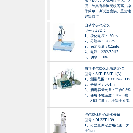
汉字提示，人机对话灵活、方
便，除具有检测灵敏阈高、操
作简单、测试速度快、重复性
好等特点
自动水份滴定仪
型号：ZSD-1
1、极化电压：-20mv
2、分辨率：0.05ml
3、滴定流量：0.1ml/s
4、电源：220V50HZ
5、功率：18W
自动卡尔费休水份测定仪
型号：SKF-1\SKF-1(A)
1、测量范围：0.001%-100%
2、分辨率：0.01ml
3、滴定容量允差：正负0.3%
4、使用环境温度：10-30度
5、相对湿度：小于等于75%
卡尔费休库仑法水分仪
型号：DL32\DL39
1、分含量测定适用范围：大
于1ppm