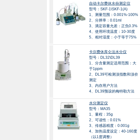
自动卡尔费休水份测定仪
型号：SKF-1\SKF-1(A)
1、测量范围：0.001%-100%
2、分辨率：0.01ml
3、滴定容量允差：正负0.3%
4、使用环境温度：10-30度
5、相对湿度：小于等于75%
卡尔费休库仑法水分仪
型号：DL32\DL39
1、分含量测定适用范围：大
于1ppm
2、DL39可检测溴指数和溴价
测定
3、内存用户方法
4、DL39预设的梅特勒方法
水分测定仪
型号：MA35
1、量程：35g
2、可读性：0.01%
3、传感器精度：0.001g
4、加热温度设定：40-160度
（以1度调整）