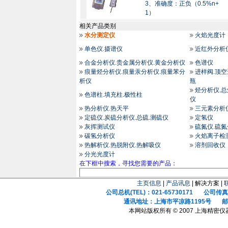
3、准确度：正负（0.5%n+
1）
相关产品类别
水分测定仪
火焰光度计
单色仪.摄谱仪
近红外分析
合金分析仪.贵金属分析仪.黄金分析仪
色谱仪
痕量烃分析仪.痕量汞分析仪.痕量苯分
进样阀.顶空
析仪
瓶
烃分析仪.
色谱柱.填充柱.极性柱
仪
热分析仪.热天平
三元素分析
定硫仪.炭硫分析仪.总硫.测硫仪
定氢仪
灰挥测试仪
硫氮仪.硫
碳氢分析仪
火焰离子检
热解析仪.热脱附仪.热解吸仪
溶剂回收仪
分光光度计
在下框中搜索，寻找您需要的产品：
主页信息
|
产品讯息
| 解决方案 |
公司总机(TEL)：021-65730171 公司传真(F
通讯地址：上海市平凉路1195号 邮政
本网站版权所有 © 2007 上海精密