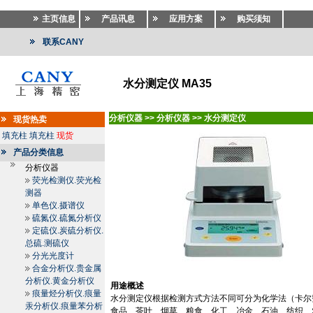
主页信息
产品讯息
应用方案
购买须知
联系CANY
水分测定仪 MA35
分析仪器
>>
分析仪器
>>
水分测定仪
现货热卖
填充柱
填充柱
现货
产品分类信息
分析仪器
荧光检测仪.荧光检
测器
单色仪.摄谱仪
硫氮仪.硫氮分析仪
定硫仪.炭硫分析仪.
总硫.测硫仪
分光光度计
合金分析仪.贵金属
分析仪.黄金分析仪
用途概述
痕量烃分析仪.痕量
水分测定仪根据检测方式方法不同可分为化学法（卡尔
汞分析仪.痕量苯分析
食品、茶叶、烟草、粮食、化工、冶金、石油、纺织、