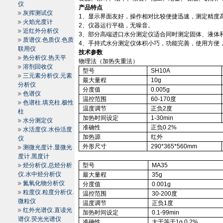
仪
产品特点
灰挥测试仪
1
、显示界面友好，操作相对比较便捷迅速，测定精度
火焰光度计
2
、仪器运行平稳，无噪音。
近红外分析仪
3
、部分高端进口水分测定仪适合同时测定固体、液体
质谱仪.色质仪.色质
4
、手持式水分测定仪体积小巧，功能完善，使用方便
联用仪
技术参数
热分析仪.热天平
物理法（加热失重法）
溶剂回收仪
型号
SH
10A
三元素分析仪.元素
最大量程
10g
分析仪
分度值
0.005g
色谱仪
温控范围
60-170
度
色谱柱.填充柱.极性
温度调节
正负
2
度
柱
加热时间设定
1-30min
水分测定仪
准确性
正负
0.2%
水活度仪.水份活度
加热源
红外
仪
外形尺寸
290*365*
560mm
测微光度计.显微光
度计.黑度计
烃分析仪.总烃分析
型号
MA35
仪.水中烃分析仪
最大量程
35g
氮氧化物分析仪
分度值
0.001g
粒度仪.粒度分析仪.
温控范围
30-200
度
微粒仪
温度调节
正负
1
度
红外光谱仪.直读光
加热时间设定
0.1-99min
谱仪.荧光光谱仪
准确性
大于等于
1g
0.2%