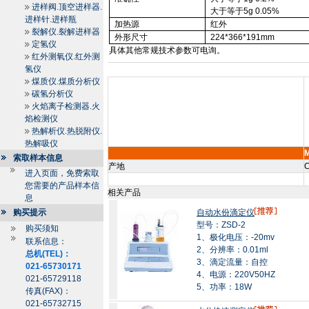
进样阀.顶空进样器.
大于等于
5g
0.05%
进样针.进样瓶
加热源
红外
裂解仪.裂解进样器
外形尺寸
224*366*
191mm
定氢仪
具体其他常规技术参数可电询。
红外测氧仪.红外测
氢仪
煤质仪.煤质分析仪
碳氢分析仪
火焰离子检测器.火
焰检测仪
热解析仪.热脱附仪.
热解吸仪
索取样本信息
产地
C
进入页面，免费索取
您需要的产品样本信
相关产品
息
购买提示
自动水份滴定仪
型号：ZSD-2
购买须知
1、极化电压：-20mv
联系信息：
2、分辨率：0.01ml
总机(TEL)：
3、滴定流量：自控
021-65730171
4、电源：220V50HZ
021-65729118
5、功率：18W
传真(FAX)：
021-65732715