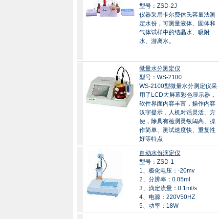
型号：ZSD-2J
仪器采用卡尔费休氏容量法测
定水份，可测量液体、固体和
气体试样中的结晶水、吸附
水、游离水。
微量水分测定仪
型号：WS-2100
WS-2100型微量水分测定仪采
用了LCD大屏幕彩色显示器，
软件界面内容丰富，操作内容
汉字提示，人机对话灵活、方
便，除具有检测灵敏阈高、操
作简单、测试速度快、重复性
好等特点
自动水份滴定仪
型号：ZSD-1
1、极化电压：-20mv
2、分辨率：0.05ml
3、滴定流量：0.1ml/s
4、电源：220V50HZ
5、功率：18W