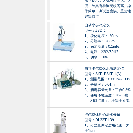
汉字提示，人机对话灵活、方
便，除具有检测灵敏阈高、操
作简单、测试速度快、重复性
好等特点
自动水份滴定仪
型号：ZSD-1
1、极化电压：-20mv
2、分辨率：0.05ml
3、滴定流量：0.1ml/s
4、电源：220V50HZ
5、功率：18W
自动卡尔费休水份测定仪
型号：SKF-1\SKF-1(A)
1、测量范围：0.001%-100%
2、分辨率：0.01ml
3、滴定容量允差：正负0.3%
4、使用环境温度：10-30度
5、相对湿度：小于等于75%
卡尔费休库仑法水分仪
型号：DL32\DL39
1、分含量测定适用范围：大
于1ppm