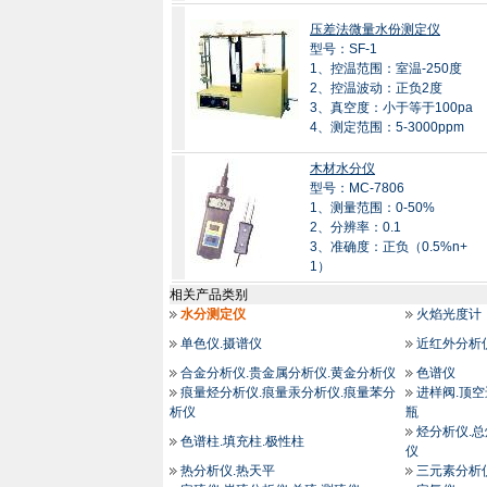
压差法微量水份测定仪
型号：SF-1
1、控温范围：室温-250度
2、控温波动：正负2度
3、真空度：小于等于100pa
4、测定范围：5-3000ppm
木材水分仪
型号：MC-7806
1、测量范围：0-50%
2、分辨率：0.1
3、准确度：正负（0.5%n+
1）
相关产品类别
水分测定仪
火焰光度计
单色仪.摄谱仪
近红外分析
合金分析仪.贵金属分析仪.黄金分析仪
色谱仪
痕量烃分析仪.痕量汞分析仪.痕量苯分
进样阀.顶空
析仪
瓶
烃分析仪.
色谱柱.填充柱.极性柱
仪
热分析仪.热天平
三元素分析