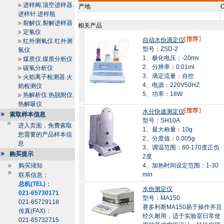
进样阀.顶空进样器.
产地
C
进样针.进样瓶
裂解仪.裂解进样器
相关产品
定氢仪
自动水份滴定仪
红外测氧仪.红外测
型号：ZSD-2
氢仪
1、极化电压：-20mv
煤质仪.煤质分析仪
2、分辨率：0.01ml
碳氢分析仪
3、滴定流量：自控
火焰离子检测器.火
4、电源：220V50HZ
焰检测仪
5、功率：18W
热解析仪.热脱附仪.
热解吸仪
水分快速测定仪
索取样本信息
型号：SH10A
进入页面，免费索取
1、最大称量：10g
您需要的产品样本信
2、分度值：0.005g
息
3、调温范围：60-170度正负
购买提示
2度
购买须知
4、加热时间设定范围：1-30
min
联系信息：
总机(TEL)：
水份测定仪
021-65730171
型号：MA150
021-65729118
赛多利斯MA150易于操作并且
传真(FAX)：
经久耐用，适于实验室日常使
021-65732715