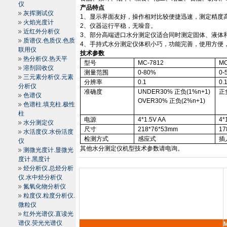
仪
产品特点
灰挥测试仪
1
、显示界面友好，操作相对比较便捷迅速，测定精度
火焰光度计
2
、仪器运行平稳，无噪音。
近红外分析仪
3
、部分高端进口水分测定仪适合同时测定固体、液体
质谱仪.色质仪.色质
4
、手持式水分测定仪体积小巧，功能完善，使用方便
联用仪
技术参数
热分析仪.热天平
型号
MC-7812
MC
溶剂回收仪
测量范围
0-80%
0-
三元素分析仪.元素
分辨率
0.1
0.
分析仪
准确度
UNDER30%
正负
(1%n+1)
正
色谱仪
OVER30%
正负
(2%n+1)
色谱柱.填充柱.极性
柱
电源
4*1.5V AA
4*
水分测定仪
尺寸
218*76*
53mm
17
水活度仪.水份活度
检测方式
感应式
插
仪
其他水分测定仪机型技术参数请电询。
测微光度计.显微光
度计.黑度计
烃分析仪.总烃分析
仪.水中烃分析仪
氮氧化物分析仪
粒度仪.粒度分析仪.
微粒仪
红外光谱仪.直读光
谱仪.荧光光谱仪