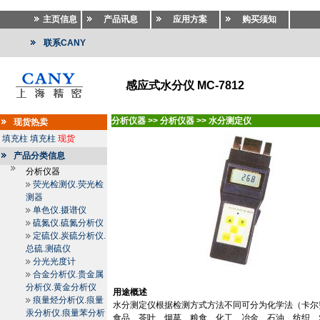
主页信息
产品讯息
应用方案
购买须知
联系CANY
感应式水分仪 MC-7812
分析仪器
>>
分析仪器
>>
水分测定仪
现货热卖
填充柱
填充柱
现货
产品分类信息
分析仪器
荧光检测仪.荧光检
测器
单色仪.摄谱仪
硫氮仪.硫氮分析仪
定硫仪.炭硫分析仪.
总硫.测硫仪
分光光度计
合金分析仪.贵金属
分析仪.黄金分析仪
用途概述
痕量烃分析仪.痕量
水分测定仪根据检测方式方法不同可分为化学法（卡尔
汞分析仪.痕量苯分析
食品、茶叶、烟草、粮食、化工、冶金、石油、纺织、