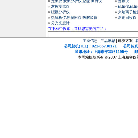
定硫仪.炭硫分析仪.总硫.测硫仪
定氢仪
灰挥测试仪
硫氮仪.硫
碳氢分析仪
火焰离子检
热解析仪.热脱附仪.热解吸仪
溶剂回收仪
分光光度计
在下框中搜索，寻找您需要的产品：
主页信息
|
产品讯息
| 解决方案 |
公司总机(TEL)：021-65730171 公司传真(F
通讯地址：上海市平凉路1195号 邮政
本网站版权所有 © 2007 上海精密