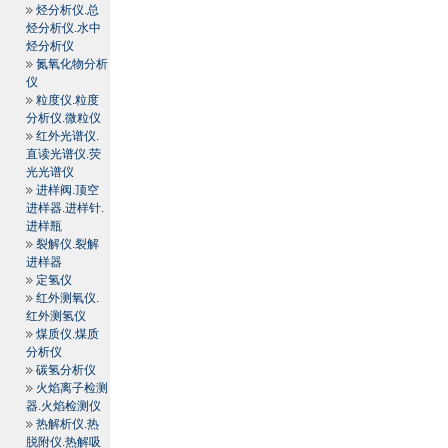
烃分析仪.总
烃分析仪.水中
烃分析仪
氮氧化物分析
仪
粒度仪.粒度
分析仪.微粒仪
红外光谱仪.
直读光谱仪.荧
光光谱仪
进样阀.顶空
进样器.进样针.
进样瓶
裂解仪.裂解
进样器
定氢仪
红外测氧仪.
红外测氢仪
煤质仪.煤质
分析仪
碳氢分析仪
火焰离子检测
器.火焰检测仪
热解析仪.热
脱附仪.热解吸