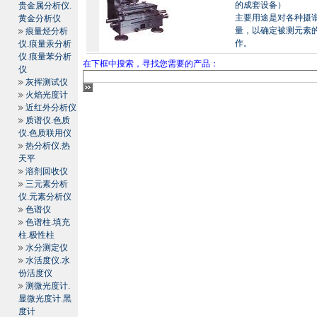
的成套设备）
贵金属分析仪.
主要用途是对各种摄
黄金分析仪
量，以确定被测元素
痕量烃分析
作。
仪.痕量汞分析
仪.痕量苯分析
在下框中搜索，寻找您需要的产品：
仪
灰挥测试仪
火焰光度计
近红外分析仪
质谱仪.色质
仪.色质联用仪
热分析仪.热
天平
溶剂回收仪
三元素分析
仪.元素分析仪
色谱仪
色谱柱.填充
柱.极性柱
水分测定仪
水活度仪.水
份活度仪
测微光度计.
显微光度计.黑
度计