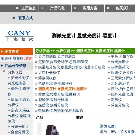
主页信息
产品讯息
应用方案
购买须知
联系方式
测微光度计.显微光度计.黑度计
分析仪器
>>
分析仪器
>>
测微光度计.显微光度计.黑度计
现货热卖
荧光检测仪.荧光检测器
单色仪.摄谱仪
填充柱
填充柱
现货
定硫仪.炭硫分析仪.总硫.测硫仪
分光光度计
产品分类信息
痕量烃分析仪.痕量汞分析仪.痕量苯分析仪
灰挥测试仪
分析仪器
近红外分析仪
质谱仪.色质仪
荧光检测仪.
溶剂回收仪
三元素分析仪.
荧光检测器
色谱柱.填充柱.极性柱
水分测定仪
单色仪.摄谱
测微光度计.显微光度计.黑度计
烃分析仪.总烃
仪
粒度仪.粒度分析仪.微粒仪
红外光谱仪.直
硫氮仪.硫氮
裂解仪.裂解进样器
定氢仪
分析仪
煤质仪.煤质分析仪
碳氢分析仪
定硫仪.炭硫
热解析仪.热脱附仪.热解吸仪
分析仪.总硫.测
产品
描述
硫仪
测微光度计
分光光度计
型号：9W（又名显
合金分析仪.