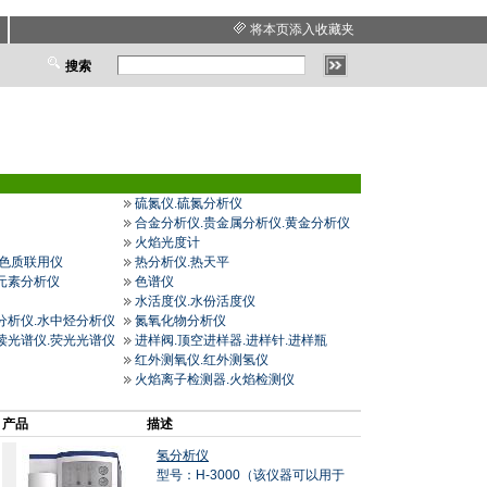
将本页添入收藏夹
搜索
硫氮仪.硫氮分析仪
合金分析仪.贵金属分析仪.黄金分析仪
火焰光度计
.色质联用仪
热分析仪.热天平
元素分析仪
色谱仪
水活度仪.水份活度仪
分析仪.水中烃分析仪
氮氧化物分析仪
读光谱仪.荧光光谱仪
进样阀.顶空进样器.进样针.进样瓶
红外测氧仪.红外测氢仪
火焰离子检测器.火焰检测仪
产品
描述
氢分析仪
型号：H-3000（该仪器可以用于