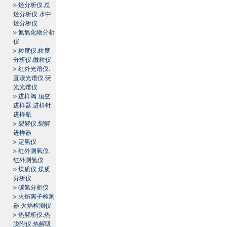
烃分析仪.总
烃分析仪.水中
烃分析仪
氮氧化物分析
仪
粒度仪.粒度
分析仪.微粒仪
红外光谱仪.
直读光谱仪.荧
光光谱仪
进样阀.顶空
进样器.进样针.
进样瓶
裂解仪.裂解
进样器
定氢仪
红外测氧仪.
红外测氢仪
煤质仪.煤质
分析仪
碳氢分析仪
火焰离子检测
器.火焰检测仪
热解析仪.热
脱附仪.热解吸