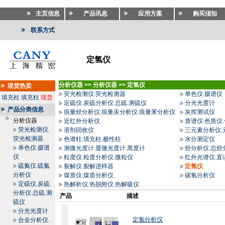
主页信息
产品讯息
应用方案
购买须知
联系方式
定氢仪
分析仪器
>>
分析仪器
>>
定氢仪
现货热卖
荧光检测仪.荧光检测器
单色仪.摄谱仪
填充柱
填充柱
现货
定硫仪.炭硫分析仪.总硫.测硫仪
分光光度计
产品分类信息
痕量烃分析仪.痕量汞分析仪.痕量苯分析仪
灰挥测试仪
分析仪器
近红外分析仪
质谱仪.色质仪
荧光检测仪.
溶剂回收仪
三元素分析仪.
荧光检测器
色谱柱.填充柱.极性柱
水分测定仪
单色仪.摄谱
测微光度计.显微光度计.黑度计
烃分析仪.总烃
仪
粒度仪.粒度分析仪.微粒仪
红外光谱仪.直
硫氮仪.硫氮
裂解仪.裂解进样器
定氢仪
分析仪
煤质仪.煤质分析仪
碳氢分析仪
定硫仪.炭硫
热解析仪.热脱附仪.热解吸仪
分析仪.总硫.测
产品
描述
硫仪
分光光度计
定氢分析仪
合金分析仪.