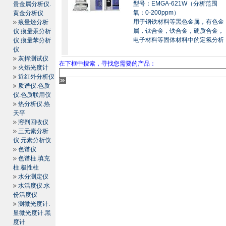
型号：EMGA-621W（分析范围
贵金属分析仪.
氧：0-200ppm）
黄金分析仪
用于钢铁材料等黑色金属，有色金
痕量烃分析
属，钛合金，铁合金，硬质合金，
仪.痕量汞分析
电子材料等固体材料中的定氢分析
仪.痕量苯分析
仪
灰挥测试仪
在下框中搜索，寻找您需要的产品：
火焰光度计
近红外分析仪
质谱仪.色质
仪.色质联用仪
热分析仪.热
天平
溶剂回收仪
三元素分析
仪.元素分析仪
色谱仪
色谱柱.填充
柱.极性柱
水分测定仪
水活度仪.水
份活度仪
测微光度计.
显微光度计.黑
度计