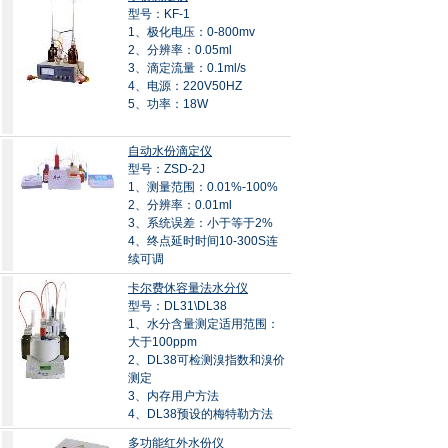
型号：KF-1
1、极化电压：0-800mv
2、分辨率：0.05ml
3、滴定流量：0.1ml/s
4、电源：220V50HZ
5、功率：18W
自动水份滴定仪
型号：ZSD-2J
1、测量范围：0.01%-100%
2、分辨率：0.01ml
3、系统误差：小于等于2%
4、终点延时时间10-300S连
续可调
卡尔费休容量法水分仪
型号：DL31\DL38
1、水分含量测定适用范围：
大于100ppm
2、DL38可检测溴指数和溴价
测定
3、内存用户方法
4、DL38预设的梅特勒方法
多功能红外水份仪