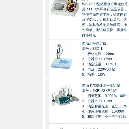
WS-2100型微量水分测定仪采
用了LCD大屏幕彩色显示器，
软件界面内容丰富，操作内容
汉字提示，人机对话灵活、方
便，除具有检测灵敏阈高、操
作简单、测试速度快、重复性
好等特点
自动水份滴定仪
型号：ZSD-1
1、极化电压：-20mv
2、分辨率：0.05ml
3、滴定流量：0.1ml/s
4、电源：220V50HZ
5、功率：18W
自动卡尔费休水份测定仪
型号：SKF-1\SKF-1(A)
1、测量范围：0.001%-100%
2、分辨率：0.01ml
3、滴定容量允差：正负0.3%
4、使用环境温度：10-30度
5、相对湿度：小于等于75%