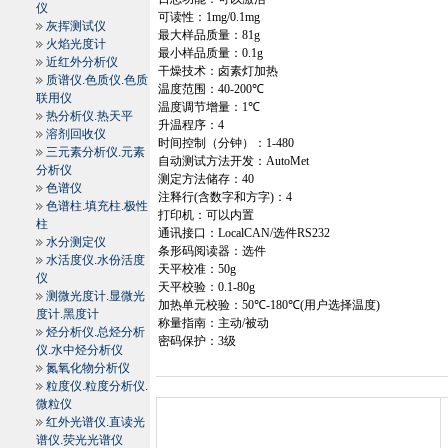
仪
可读性：
1mg/0.1mg
灰挥测试仪
最大样品质量：
81g
火焰光度计
最小样品质量：
0.1g
近红外分析仪
干燥技术：卤素灯加热
质谱仪.色质仪.色质
温度范围：
40
-200
℃
联用仪
温度调节增量：
1
℃
热分析仪.热天平
升温程序：
4
溶剂回收仪
时间控制（分钟）：
1-480
三元素分析仪.元素
自动测试方法开发：
AutoMet
分析仪
测定方法储存：
40
色谱仪
注释行
(
含数字和方字
)
：
4
色谱柱.填充柱.极性
打印机：可以内置
柱
通讯接口：
LocalCAN/
选件
RS232
水分测定仪
条形码阅读器：选件
水活度仪.水份活度
天平校准：
50g
仪
天平校验：
0.1
-80g
测微光度计.显微光
加热单元校验：
50
℃
-180
℃
(
用户选择温度
)
度计.黑度计
称量指南：主动
/
被动
烃分析仪.总烃分析
密码保护：
3
级
仪.水中烃分析仪
氮氧化物分析仪
粒度仪.粒度分析仪.
微粒仪
红外光谱仪.直读光
谱仪.荧光光谱仪