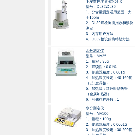
卡尔费休库仑法水分仪
型号：DL32\DL39
1、分含量测定适用范围：大
于1ppm
2、DL39可检测溴指数和溴价
测定
3、内存用户方法
4、DL39预设的梅特勒方法
水分测定仪
型号：MA35
1、量程：35g
2、可读性：0.01%
3、传感器精度：0.001g
4、加热温度设定：40-160度
（以1度调整）
5、加热源：红外暗场热管
（金属加热器）
6、可储存程序数：1
水分测定仪
型号：MA100
1、量程：100g
2、传感器精度：0.0001g
3、加热温度设定：30-200度