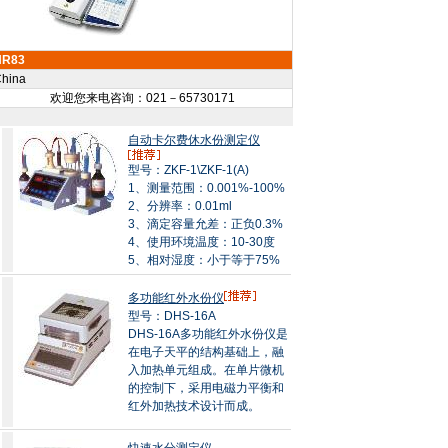
HR83
hina
欢迎您来电咨询：021－65730171
自动卡尔费休水份测定仪
型号：ZKF-1\ZKF-1(A)
1、测量范围：0.001%-100%
2、分辨率：0.01ml
3、滴定容量允差：正负0.3%
4、使用环境温度：10-30度
5、相对湿度：小于等于75%
多功能红外水份仪
型号：DHS-16A
DHS-16A多功能红外水份仪是
在电子天平的结构基础上，融
入加热单元组成。在单片微机
的控制下，采用电磁力平衡和
红外加热技术设计而成。