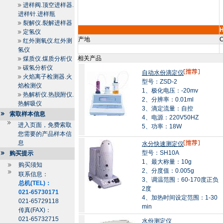
进样阀.顶空进样器.
进样针.进样瓶
裂解仪.裂解进样器
定氢仪
产地
C
红外测氧仪.红外测
氢仪
相关产品
煤质仪.煤质分析仪
碳氢分析仪
自动水份滴定仪
火焰离子检测器.火
型号：ZSD-2
焰检测仪
1、极化电压：-20mv
热解析仪.热脱附仪.
2、分辨率：0.01ml
热解吸仪
3、滴定流量：自控
索取样本信息
4、电源：220V50HZ
进入页面，免费索取
5、功率：18W
您需要的产品样本信
息
水分快速测定仪
型号：SH10A
购买提示
1、最大称量：10g
购买须知
2、分度值：0.005g
联系信息：
3、调温范围：60-170度正负
总机(TEL)：
2度
021-65730171
4、加热时间设定范围：1-30
021-65729118
min
传真(FAX)：
021-65732715
水份测定仪