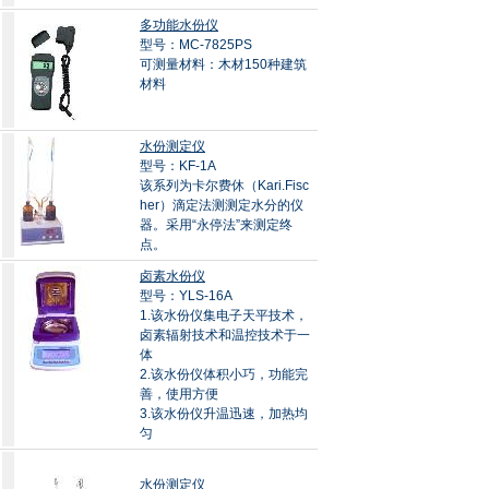
多功能水份仪
型号：MC-7825PS
可测量材料：木材150种建筑
材料
水份测定仪
型号：KF-1A
该系列为卡尔费休（Kari.Fisc
her）滴定法测测定水分的仪
器。采用“永停法”来测定终
点。
卤素水份仪
型号：YLS-16A
1.该水份仪集电子天平技术，
卤素辐射技术和温控技术于一
体
2.该水份仪体积小巧，功能完
善，使用方便
3.该水份仪升温迅速，加热均
匀
水份测定仪