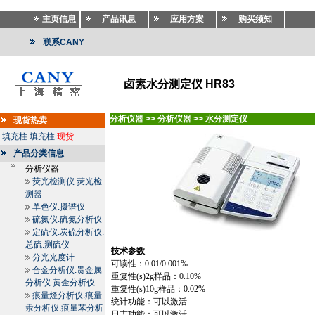
主页信息
产品讯息
应用方案
购买须知
联系CANY
卤素水分测定仪 HR83
分析仪器
>>
分析仪器
>>
水分测定仪
现货热卖
填充柱
填充柱
现货
产品分类信息
分析仪器
荧光检测仪.荧光检
测器
单色仪.摄谱仪
硫氮仪.硫氮分析仪
定硫仪.炭硫分析仪.
总硫.测硫仪
技术参数
分光光度计
可读性：
0.01/0.001%
合金分析仪.贵金属
重复性
(s)
2g
样品：
0.10%
分析仪.黄金分析仪
重复性
(s)
10g
样品：
0.02%
痕量烃分析仪.痕量
统计功能：可以激活
汞分析仪.痕量苯分析
日志功能：可以激活