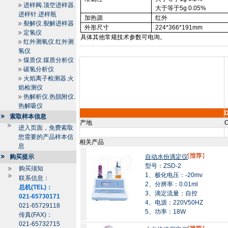
进样阀.顶空进样器.
大于等于
5g
0.05%
进样针.进样瓶
加热源
红外
裂解仪.裂解进样器
外形尺寸
224*366*
191mm
定氢仪
具体其他常规技术参数可电询。
红外测氧仪.红外测
氢仪
煤质仪.煤质分析仪
碳氢分析仪
火焰离子检测器.火
焰检测仪
热解析仪.热脱附仪.
热解吸仪
索取样本信息
产地
C
进入页面，免费索取
您需要的产品样本信
相关产品
息
购买提示
自动水份滴定仪
型号：ZSD-2
购买须知
1、极化电压：-20mv
联系信息：
2、分辨率：0.01ml
总机(TEL)：
3、滴定流量：自控
021-65730171
4、电源：220V50HZ
021-65729118
5、功率：18W
传真(FAX)：
021-65732715