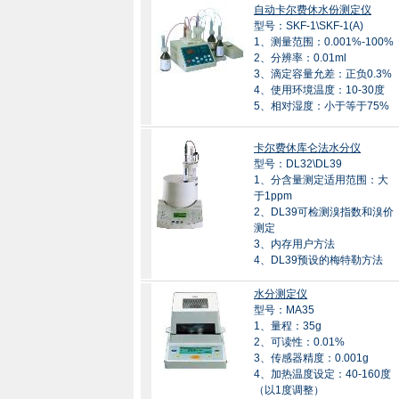
自动卡尔费休水份测定仪
型号：SKF-1\SKF-1(A)
1、测量范围：0.001%-100%
2、分辨率：0.01ml
3、滴定容量允差：正负0.3%
4、使用环境温度：10-30度
5、相对湿度：小于等于75%
卡尔费休库仑法水分仪
型号：DL32\DL39
1、分含量测定适用范围：大
于1ppm
2、DL39可检测溴指数和溴价
测定
3、内存用户方法
4、DL39预设的梅特勒方法
水分测定仪
型号：MA35
1、量程：35g
2、可读性：0.01%
3、传感器精度：0.001g
4、加热温度设定：40-160度
（以1度调整）