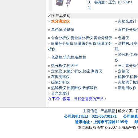
3、准确度：正负（0.5%n+
1）
相关产品类别
水分测定仪
火焰光度计
单色仪.摄谱仪
近红外分析
合金分析仪.贵金属分析仪.黄金分析仪
色谱仪
痕量烃分析仪.痕量汞分析仪.痕量苯分
进样阀.顶空
析仪
瓶
烃分析仪.
色谱柱.填充柱.极性柱
仪
热分析仪.热天平
三元素分析
定硫仪.炭硫分析仪.总硫.测硫仪
定氢仪
灰挥测试仪
硫氮仪.硫
碳氢分析仪
火焰离子检
热解析仪.热脱附仪.热解吸仪
溶剂回收仪
分光光度计
在下框中搜索，寻找您需要的产品：
主页信息
|
产品讯息
| 解决方案 |
公司总机(TEL)：021-65730171 公司传真(F
通讯地址：上海市平凉路1195号 邮政
本网站版权所有 © 2007 上海精密