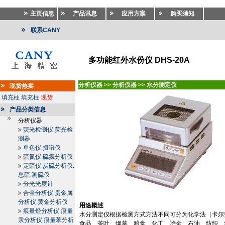
主页信息
产品讯息
应用方案
购买须知
联系CANY
多功能红外水份仪 DHS-20A
分析仪器
>>
分析仪器
>>
水分测定仪
现货热卖
填充柱
填充柱
现货
产品分类信息
分析仪器
荧光检测仪.荧光检
测器
单色仪.摄谱仪
硫氮仪.硫氮分析仪
定硫仪.炭硫分析仪.
总硫.测硫仪
分光光度计
合金分析仪.贵金属
分析仪.黄金分析仪
用途概述
痕量烃分析仪.痕量
水分测定仪根据检测方式方法不同可分为化学法（卡尔
汞分析仪.痕量苯分析
食品、茶叶、烟草、粮食、化工、冶金、石油、纺织、