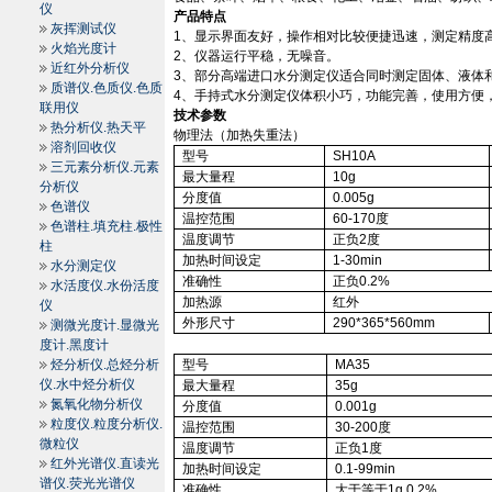
仪
产品特点
灰挥测试仪
1
、显示界面友好，操作相对比较便捷迅速，测定精度
火焰光度计
2
、仪器运行平稳，无噪音。
近红外分析仪
3
、部分高端进口水分测定仪适合同时测定固体、液体
质谱仪.色质仪.色质
4
、手持式水分测定仪体积小巧，功能完善，使用方便
联用仪
技术参数
热分析仪.热天平
物理法（加热失重法）
溶剂回收仪
型号
SH
10A
三元素分析仪.元素
最大量程
10g
分析仪
分度值
0.005g
色谱仪
温控范围
60-170
度
色谱柱.填充柱.极性
温度调节
正负
2
度
柱
加热时间设定
1-30min
水分测定仪
准确性
正负
0.2%
水活度仪.水份活度
加热源
红外
仪
外形尺寸
290*365*
560mm
测微光度计.显微光
度计.黑度计
烃分析仪.总烃分析
型号
MA35
仪.水中烃分析仪
最大量程
35g
氮氧化物分析仪
分度值
0.001g
粒度仪.粒度分析仪.
温控范围
30-200
度
微粒仪
温度调节
正负
1
度
红外光谱仪.直读光
加热时间设定
0.1-99min
谱仪.荧光光谱仪
准确性
大于等于
1g
0.2%