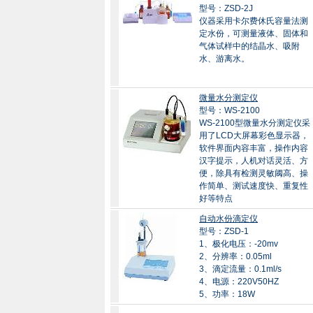
型号：ZSD-2J
仪器采用卡尔费休氏容量法测
定水份，可测量液体、固体和
气体试样中的结晶水、吸附
水、游离水。
微量水分测定仪
型号：WS-2100
WS-2100型微量水分测定仪采
用了LCD大屏幕彩色显示器，
软件界面内容丰富，操作内容
汉字提示，人机对话灵活、方
便，除具有检测灵敏阈高、操
作简单、测试速度快、重复性
好等特点
自动水份滴定仪
型号：ZSD-1
1、极化电压：-20mv
2、分辨率：0.05ml
3、滴定流量：0.1ml/s
4、电源：220V50HZ
5、功率：18W