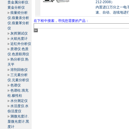
212-2008）
贵金属分析仪.
内置进口万分之一电
黄金分析仪
速、自动、连续地进行
痕量烃分析
仪.痕量汞分析
在下框中搜索，寻找您需要的产品：
仪.痕量苯分析
仪
灰挥测试仪
火焰光度计
近红外分析仪
质谱仪.色质
仪.色质联用仪
热分析仪.热
天平
溶剂回收仪
三元素分析
仪.元素分析仪
色谱仪
色谱柱.填充
柱.极性柱
水分测定仪
水活度仪.水
份活度仪
测微光度计.
显微光度计.黑
度计