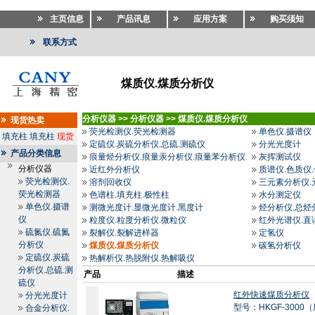
主页信息
产品讯息
应用方案
购买须知
联系方式
煤质仪.煤质分析仪
分析仪器
>>
分析仪器
>>
煤质仪.煤质分析仪
现货热卖
荧光检测仪.荧光检测器
单色仪.摄谱仪
填充柱
填充柱
现货
定硫仪.炭硫分析仪.总硫.测硫仪
分光光度计
产品分类信息
痕量烃分析仪.痕量汞分析仪.痕量苯分析仪
灰挥测试仪
分析仪器
近红外分析仪
质谱仪.色质仪
荧光检测仪.
溶剂回收仪
三元素分析仪.
荧光检测器
色谱柱.填充柱.极性柱
水分测定仪
单色仪.摄谱
测微光度计.显微光度计.黑度计
烃分析仪.总烃
仪
粒度仪.粒度分析仪.微粒仪
红外光谱仪.直
硫氮仪.硫氮
裂解仪.裂解进样器
定氢仪
分析仪
煤质仪.煤质分析仪
碳氢分析仪
定硫仪.炭硫
热解析仪.热脱附仪.热解吸仪
分析仪.总硫.测
产品
描述
硫仪
红外快速煤质分析仪
分光光度计
型号：HKGF-300
合金分析仪.