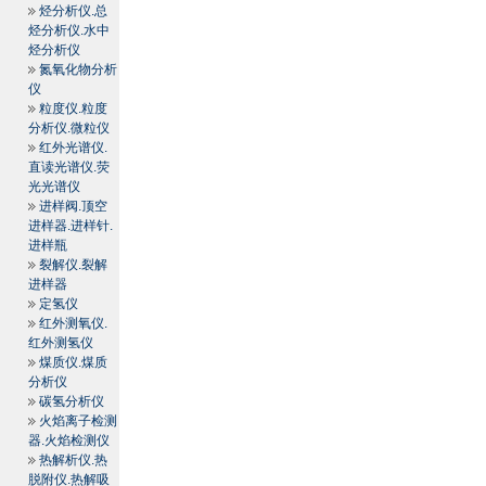
烃分析仪.总
烃分析仪.水中
烃分析仪
氮氧化物分析
仪
粒度仪.粒度
分析仪.微粒仪
红外光谱仪.
直读光谱仪.荧
光光谱仪
进样阀.顶空
进样器.进样针.
进样瓶
裂解仪.裂解
进样器
定氢仪
红外测氧仪.
红外测氢仪
煤质仪.煤质
分析仪
碳氢分析仪
火焰离子检测
器.火焰检测仪
热解析仪.热
脱附仪.热解吸