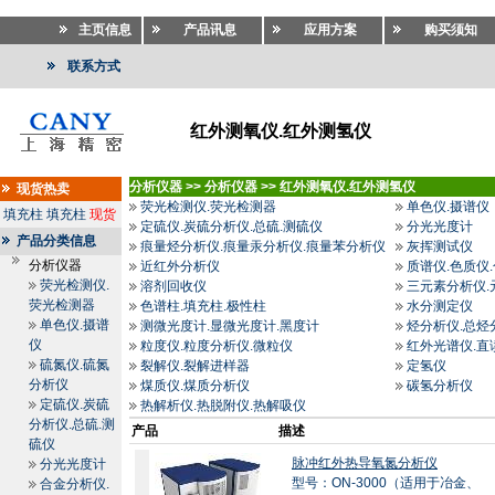
主页信息
产品讯息
应用方案
购买须知
联系方式
红外测氧仪.红外测氢仪
分析仪器
>>
分析仪器
>>
红外测氧仪.红外测氢仪
现货热卖
荧光检测仪.荧光检测器
单色仪.摄谱仪
填充柱
填充柱
现货
定硫仪.炭硫分析仪.总硫.测硫仪
分光光度计
产品分类信息
痕量烃分析仪.痕量汞分析仪.痕量苯分析仪
灰挥测试仪
分析仪器
近红外分析仪
质谱仪.色质仪
荧光检测仪.
溶剂回收仪
三元素分析仪.
荧光检测器
色谱柱.填充柱.极性柱
水分测定仪
单色仪.摄谱
测微光度计.显微光度计.黑度计
烃分析仪.总烃
仪
粒度仪.粒度分析仪.微粒仪
红外光谱仪.直
硫氮仪.硫氮
裂解仪.裂解进样器
定氢仪
分析仪
煤质仪.煤质分析仪
碳氢分析仪
定硫仪.炭硫
热解析仪.热脱附仪.热解吸仪
分析仪.总硫.测
产品
描述
硫仪
脉冲红外热导氧氮分析仪
分光光度计
型号：ON-3000（适用于冶金、
合金分析仪.