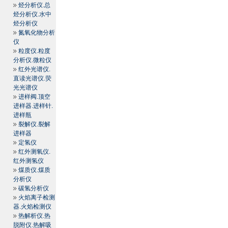
烃分析仪.总
烃分析仪.水中
烃分析仪
氮氧化物分析
仪
粒度仪.粒度
分析仪.微粒仪
红外光谱仪.
直读光谱仪.荧
光光谱仪
进样阀.顶空
进样器.进样针.
进样瓶
裂解仪.裂解
进样器
定氢仪
红外测氧仪.
红外测氢仪
煤质仪.煤质
分析仪
碳氢分析仪
火焰离子检测
器.火焰检测仪
热解析仪.热
脱附仪.热解吸