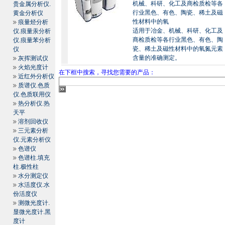
机械、科研、化工及商检质检等各
贵金属分析仪.
行业黑色、有色、陶瓷、稀土及磁
黄金分析仪
性材料中的氧
痕量烃分析
适用于冶金、机械、科研、化工及
仪.痕量汞分析
商检质检等各行业黑色、有色、陶
仪.痕量苯分析
瓷、稀土及磁性材料中的氧氮元素
仪
含量的准确测定。
灰挥测试仪
火焰光度计
在下框中搜索，寻找您需要的产品：
近红外分析仪
质谱仪.色质
仪.色质联用仪
热分析仪.热
天平
溶剂回收仪
三元素分析
仪.元素分析仪
色谱仪
色谱柱.填充
柱.极性柱
水分测定仪
水活度仪.水
份活度仪
测微光度计.
显微光度计.黑
度计