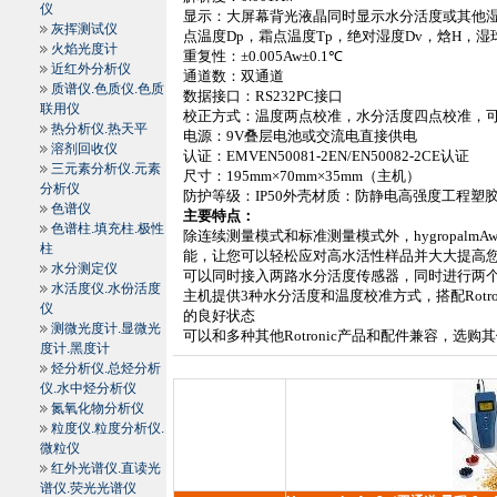
仪
显示：大屏幕背光液晶同时显示水分活度或其他
灰挥测试仪
点温度
Dp
，霜点温度
Tp
，绝对湿度
Dv
，焓
H
，湿
火焰光度计
重复性：±
0.005Aw±
0.1℃
近红外分析仪
通道数：双通道
质谱仪.色质仪.色质
数据接口：
RS232PC
接口
联用仪
校正方式：温度两点校准，水分活度四点校准，
热分析仪.热天平
电源：
9V
叠层电池或交流电直接供电
溶剂回收仪
认证：
EMVEN50081-2EN/EN50082-2CE
认证
三元素分析仪.元素
尺寸：
195mm
×
70mm
×
35mm
（主机）
分析仪
防护等级：
IP50
外壳材质：防静电高强度工程塑
色谱仪
主要特点：
色谱柱.填充柱.极性
除连续测量模式和标准测量模式外，
hygropalmA
柱
能，让您可以轻松应对高水活性样品并大大提高
水分测定仪
可以同时接入两路水分活度传感器，同时进行两
水活度仪.水份活度
主机提供
3
种水分活度和温度校准方式，搭配
Rotr
仪
的良好状态
测微光度计.显微光
可以和多种其他
Rotronic
产品和配件兼容，选购其
度计.黑度计
烃分析仪.总烃分析
仪.水中烃分析仪
氮氧化物分析仪
粒度仪.粒度分析仪.
微粒仪
红外光谱仪.直读光
谱仪.荧光光谱仪