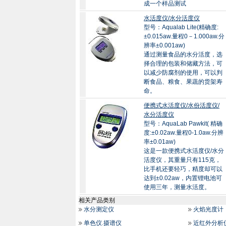
成一个样品测试
水活度仪/水分活度仪
型号：Aqualab Lite(精确度:
±0.015aw.量程0－1.000aw.分
辨率±0.001aw)
通过测量食品的水分活度，选
择合理的包装和储藏方法，可
以减少防腐剂的使用，可以判
断食品、粮食、果蔬的货架寿
命。
便携式水活度仪/水份活度仪/
水分活度仪
型号：AquaLab Pawkit( 精确
度:±0.02aw.量程0-1.0aw.分辨
率±0.01aw)
这是一款便携式水活度仪/水分
活度仪，其重量只有115克，
比手机还要轻巧，精度却可以
达到±0.02aw，内置锂电池可
使用三年，测量水活度。
相关产品类别
水分测定仪
火焰光度计
单色仪.摄谱仪
近红外分析