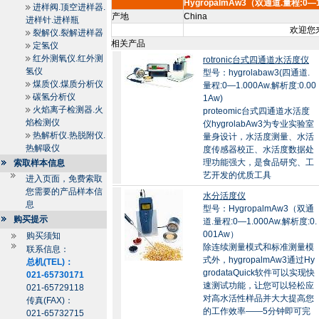
HygropalmAw3（双通道.量程:0—1
进样阀.顶空进样器.
产地
China
进样针.进样瓶
欢迎您来
裂解仪.裂解进样器
相关产品
定氢仪
红外测氧仪.红外测
rotronic台式四通道水活度仪
氢仪
型号：hygrolabaw3(四通道.
煤质仪.煤质分析仪
量程:0—1.000Aw.解析度:0.00
碳氢分析仪
1Aw)
火焰离子检测器.火
proteomic台式四通道水活度
焰检测仪
仪hygrolabAw3为专业实验室
热解析仪.热脱附仪.
量身设计，水活度测量、水活
热解吸仪
度传感器校正、水活度数据处
理功能强大，是食品研究、工
索取样本信息
艺开发的优质工具
进入页面，免费索取
您需要的产品样本信
水分活度仪
息
型号：HygropalmAw3（双通
购买提示
道.量程:0—1.000Aw.解析度:0.
001Aw）
购买须知
除连续测量模式和标准测量模
联系信息：
式外，hygropalmAw3通过Hy
总机(TEL)：
grodataQuick软件可以实现快
021-65730171
速测试功能，让您可以轻松应
021-65729118
对高水活性样品并大大提高您
传真(FAX)：
的工作效率——5分钟即可完
021-65732715