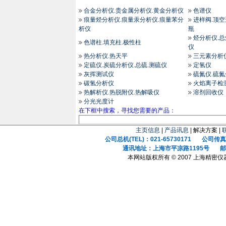
合金分析仪.贵金属分析仪.黄金分析仪
色谱仪
痕量烃分析仪.痕量汞分析仪.痕量苯分
进样阀.顶空
析仪
瓶
烃分析仪.
色谱柱.填充柱.极性柱
仪
热分析仪.热天平
三元素分析
定硫仪.炭硫分析仪.总硫.测硫仪
定氢仪
灰挥测试仪
硫氮仪.硫
碳氢分析仪
火焰离子检
热解析仪.热脱附仪.热解吸仪
溶剂回收仪
分光光度计
在下框中搜索，寻找您需要的产品：
主页信息
|
产品讯息
| 解决方案 |
公司总机(TEL)：021-65730171 公司传真(F
通讯地址：上海市平凉路1195号 邮政
本网站版权所有 © 2007 上海精密