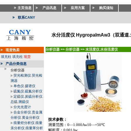
主页信息
产品讯息
应用方案
购买须知
联系CANY
水分活度仪 HygropalmAw3（双通道.量
分析仪器
>>
分析仪器
>>
水活度仪.水份活度仪
现货热卖
填充柱
填充柱
现货
产品分类信息
分析仪器
荧光检测仪.荧光检
测器
单色仪.摄谱仪
硫氮仪.硫氮分析仪
定硫仪.炭硫分析仪.
总硫.测硫仪
分光光度计
合金分析仪.贵金属
分析仪.黄金分析仪
技术参数：
痕量烃分析仪.痕量
测量范围：
0—1.000Aw10—+
50℃
汞分析仪.痕量苯分析
解析度：
0.001Aw