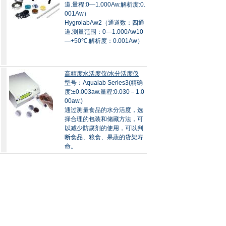
道.量程:0—1.000Aw.解析度:0.
001Aw）
HygrolabAw2（通道数：四通
道.测量范围：0—1.000Aw10
—+50℃.解析度：0.001Aw）
高精度水活度仪/水分活度仪
型号：Aqualab Series3(精确
度:±0.003aw.量程:0.030－1.0
00aw.)
通过测量食品的水分活度，选
择合理的包装和储藏方法，可
以减少防腐剂的使用，可以判
断食品、粮食、果蔬的货架寿
命。