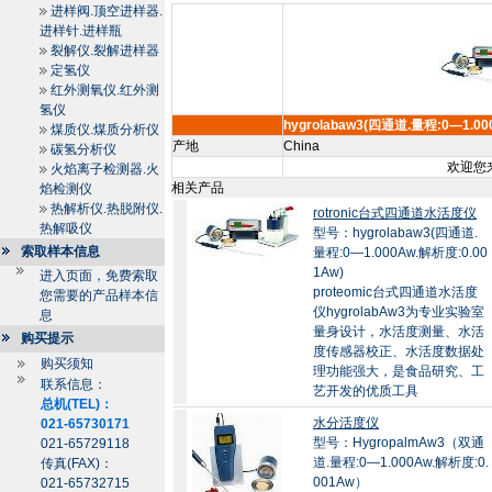
进样阀.顶空进样器.
进样针.进样瓶
裂解仪.裂解进样器
定氢仪
红外测氧仪.红外测
氢仪
hygrolabaw3(四通道.量程:0—1.00
煤质仪.煤质分析仪
产地
China
碳氢分析仪
欢迎您来
火焰离子检测器.火
相关产品
焰检测仪
热解析仪.热脱附仪.
rotronic台式四通道水活度仪
热解吸仪
型号：hygrolabaw3(四通道.
索取样本信息
量程:0—1.000Aw.解析度:0.00
1Aw)
进入页面，免费索取
proteomic台式四通道水活度
您需要的产品样本信
仪hygrolabAw3为专业实验室
息
量身设计，水活度测量、水活
购买提示
度传感器校正、水活度数据处
购买须知
理功能强大，是食品研究、工
联系信息：
艺开发的优质工具
总机(TEL)：
水分活度仪
021-65730171
型号：HygropalmAw3（双通
021-65729118
道.量程:0—1.000Aw.解析度:0.
传真(FAX)：
001Aw）
021-65732715