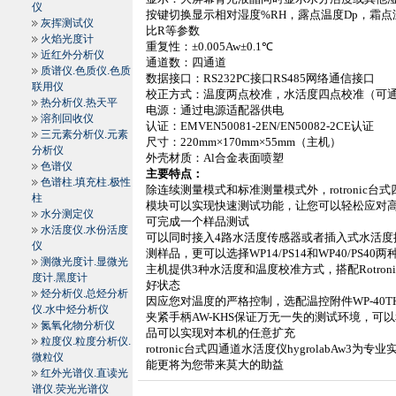
仪
按键切换显示相对湿度
%RH
，露点温度
Dp
，霜点
灰挥测试仪
比
R
等参数
火焰光度计
重复性：±
0.005Aw±
0.1℃
近红外分析仪
通道数：四通道
质谱仪.色质仪.色质
数据接口：
RS232PC
接口
RS485
网络通信接口
联用仪
校正方式：温度两点校准，水活度四点校准（可
热分析仪.热天平
电源：通过电源适配器供电
溶剂回收仪
认证：
EMVEN50081-2EN/EN50082-2CE
认证
三元素分析仪.元素
尺寸：
220mm
×
170mm
×
55mm
（主机）
分析仪
外壳材质：
Al
合金表面喷塑
色谱仪
主要特点：
色谱柱.填充柱.极性
除连续测量模式和标准测量模式外，
rotronic
台式
柱
模块可以实现快速测试功能，让您可以轻松应对
水分测定仪
可完成一个样品测试
水活度仪.水份活度
可以同时接入
4
路水活度传感器或者插入式水活度
仪
测样品，更可以选择
WP14/PS14
和
WP40/PS40
两
测微光度计.显微光
主机提供
3
种水活度和温度校准方式，搭配
Rotron
度计.黑度计
好状态
烃分析仪.总烃分析
因应您对温度的严格控制，选配温控附件
WP-40T
仪.水中烃分析仪
夹紧手柄
AW-KHS
保证万无一失的测试环境，可以
氮氧化物分析仪
品可以实现对本机的任意扩充
粒度仪.粒度分析仪.
rotronic
台式四通道水活度仪
hygrolabAw3
为专业
微粒仪
能更将为您带来莫大的助益
红外光谱仪.直读光
谱仪.荧光光谱仪