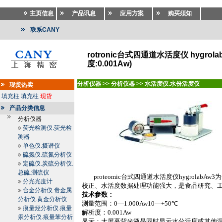
主页信息
产品讯息
应用方案
购买须知
联系CANY
rotronic台式四通道水活度仪 hygrola
度:0.001Aw)
分析仪器
>>
分析仪器
>>
水活度仪.水份活度仪
现货热卖
填充柱
填充柱
现货
产品分类信息
分析仪器
荧光检测仪.荧光检
测器
单色仪.摄谱仪
硫氮仪.硫氮分析仪
定硫仪.炭硫分析仪.
总硫.测硫仪
proteomic
台式四通道水活度仪
hygrolabAw3
为
分光光度计
校正、水活度数据处理功能强大，是食品研究、
合金分析仪.贵金属
技术参数：
分析仪.黄金分析仪
测量范围：
0—1.000Aw10—+
50℃
痕量烃分析仪.痕量
解析度：
0.001Aw
汞分析仪.痕量苯分析
显示：大屏幕背光液晶同时显示水分活度或其他