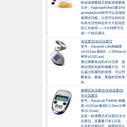
除连续测量模式和标准测量模
式外，hygropalmAw3通过Hy
grodataQuick软件可以实现快
速测试功能，让您可以轻松应
对高水活性样品并大大提高您
的工作效率——5分钟即可完
成一个样品测试
水活度仪/水分活度仪
型号：Aqualab Lite(精确度:
±0.015aw.量程0－1.000aw.分
辨率±0.001aw)
通过测量食品的水分活度，选
择合理的包装和储藏方法，可
以减少防腐剂的使用，可以判
断食品、粮食、果蔬的货架寿
命。
便携式水活度仪/水份活度仪/
水分活度仪
型号：AquaLab Pawkit( 精确
度:±0.02aw.量程0-1.0aw.分辨
率±0.01aw)
这是一款便携式水活度仪/水分
活度仪，其重量只有115克，
比手机还要轻巧，精度却可以