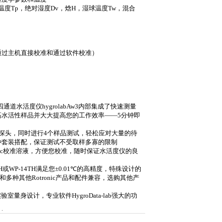
温度
Tp
，绝对湿度
Dv
，焓
H
，湿球温度
Tw
，混合
通过主机直接校准和通过软件校准）
四通道水活度仪
hygrolabAw3
内部集成了快速测量
高水活性样品并大大提高您的工作效率
——5
分钟即
探头，同时进行
4
个样品测试，轻松应对大量的待
种套装搭配，保证测试不受取样多寡的限制
ic
校准溶液，方便您校准，随时保证水活度仪的良
H
或
WP-14TH
满足您
±
0.01℃
的高精度，特殊设计的
和多种其他
Rotronic
产品和配件兼容，选购其他产
实验室量身设计，专业软件
HygroData-lab
强大的功