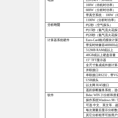
电源
220-240V / 50-60Hz
100W
（待机时功率）
600W
（分析时功率）
带真空系统﹕
100W
（
1100W
（分析时功率）
分析時間
约
2
秒（空气探头）
约
15
秒（氩气流火花探
约
20
秒（氩气流火花探头
计算器系统硬件
Euro-Card
格式模块计算
带实时钟兼容
400MHz
512MB RAM
或以上
40GB
或以上硬盘容量
15
”
TFT
显示器
全尺寸集成或外接计算
并联接口
串联接口
RS232
，带
V
USB
插头
以太网
RJ45
接口
遥距疹断服务系统，选
软件
Belec WIN 21
分析和质
操作系统
Windows 98 /
可选 中文、英文等…
每次测量后显示分析数
其它分析程序可按用户