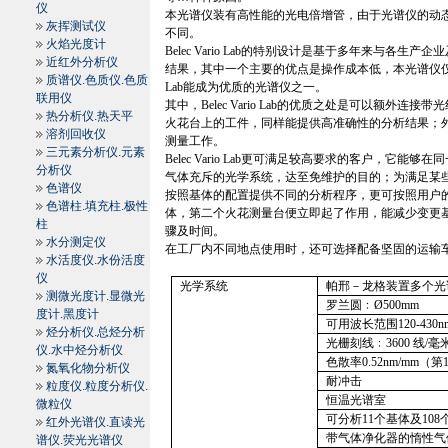
仪
本光谱仪装有高性能的光电倍增管，由于光谱仪的动
灰挥测试仪
不同。
火焰光度计
Belec Vario Lab
的特别设计是基于多年来与各生产企业
近红外分析仪
结果，其中一个主要的优点是操作成本低，本光谱仪
质谱仪.色质仪.色质
Lab
能成为优质的光谱仪之一。
联用仪
其中，
Belec Vario Lab
的优质之处是可以额外连接带光
热分析仪.热天平
火花台上的工件，同样能提供高准确性的分析结果；
溶剂回收仪
测量工作。
三元素分析仪.元素
Belec Vario Lab
更可满足较高要求的客户，它能够在同
分析仪
气体充斥的光学系统，达至免维护的目的；为满足某
色谱仪
按照基体的配置提供不同的分析程序，更可按照用户
色谱柱.填充柱.极性
体，第二个火花测量台便立即起了作用，能减少变更
柱
骤及时间。
水分测定仪
在工厂内不同地点使用时，还可选择配备坚固的运输
水活度仪.水份活度
仪
光学系统
帕邢－龙格装置多个光
测微光度计.显微光
罗兰圆﹕
Ø
500mm
度计.黑度计
可用波长范围
120-430n
烃分析仪.总烃分析
光栅刻线﹕
3600
线
/
毫
仪.水中烃分析仪
色散率
0.52nm/mm
（第
氮氧化物分析仪
耐冲击
粒度仪.粒度分析仪.
恒温光谱室
微粒仪
可分析
11
个基体及
108
红外光谱仪.直读光
带气体净化器的惰性气
谱仪.荧光光谱仪