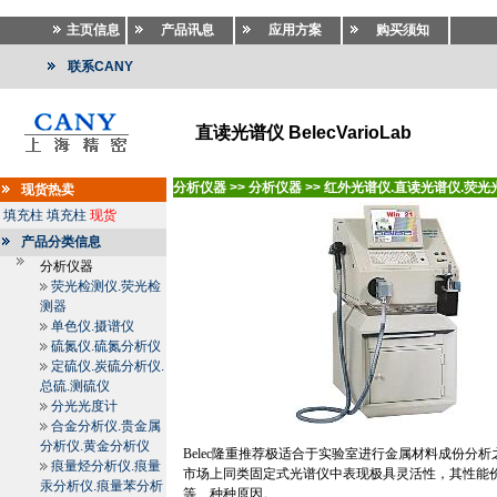
主页信息
产品讯息
应用方案
购买须知
联系CANY
直读光谱仪 BelecVarioLab
分析仪器
>>
分析仪器
>>
红外光谱仪.直读光谱仪.荧光
现货热卖
填充柱
填充柱
现货
产品分类信息
分析仪器
荧光检测仪.荧光检
测器
单色仪.摄谱仪
硫氮仪.硫氮分析仪
定硫仪.炭硫分析仪.
总硫.测硫仪
分光光度计
合金分析仪.贵金属
分析仪.黄金分析仪
Belec
隆重推荐极适合于实验室进行金属材料成份分析
痕量烃分析仪.痕量
市场上同类固定式光谱仪中表现极具灵活性，其性能
汞分析仪.痕量苯分析
等…种种原因。