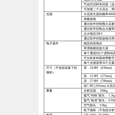
气动式试样夹持器（连
可加第二个火花台，用
光源
火花发生器的频率
400H
单极放电
通过软件控制预火花参
通过软件控制点火频率
点火电压
20kV
通过软件控制放电功率
电子器件
稳定的高电压
零漂移模拟放大器
每个通道
6
位十进制动
可分析多种基体带数字
每个光谱室带
36
个元素
尺寸（不包括设备下的
宽﹕
24.8
吋
(
630mm
)
矮柜）
高﹕
22.6
吋
(
575mm
)
深﹕
27.6
吋
(
700mm
)
加
7.3
吋
(
185mm
)
火花
重量
分析仪器﹕
100kg
氩气“特殊”探头﹕
1.3k
氩气“标准”探头﹕
0.95
空气探头﹕
0.8kg
机下矮柜（不包括分析