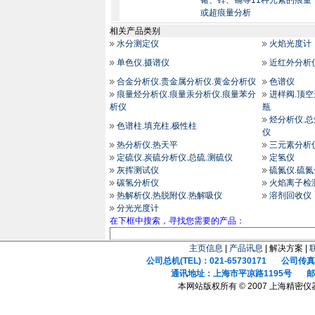
锗、锌、镉等11种元素的痕量
或超痕量分析
相关产品类别
水分测定仪
火焰光度计
单色仪.摄谱仪
近红外分析
合金分析仪.贵金属分析仪.黄金分析仪
色谱仪
痕量烃分析仪.痕量汞分析仪.痕量苯分
进样阀.顶空
析仪
瓶
烃分析仪.
色谱柱.填充柱.极性柱
仪
热分析仪.热天平
三元素分析
定硫仪.炭硫分析仪.总硫.测硫仪
定氢仪
灰挥测试仪
硫氮仪.硫
碳氢分析仪
火焰离子检
热解析仪.热脱附仪.热解吸仪
溶剂回收仪
分光光度计
在下框中搜索，寻找您需要的产品：
主页信息
|
产品讯息
| 解决方案 |
公司总机(TEL)：021-65730171 公司传真(F
通讯地址：上海市平凉路1195号 邮政
本网站版权所有 © 2007 上海精密