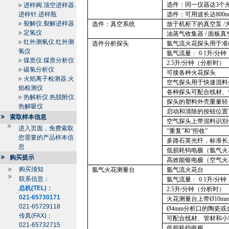
选件：同一仪器达
3
个
进样阀.顶空进样器.
进样针.进样瓶
选件：可用波长达
800n
裂解仪.裂解进样器
选件：真空系统
放于机柜下的真空泵
/
定氢仪
油蒸气收集器
/
面板真
红外测氧仪.红外测
选件分析探头
氩气流火花探头用于准
氢仪
氩气流量﹕
0.1
升
/
分钟
煤质仪.煤质分析仪
2.5
升
/
分钟（分析时）
碳氢分析仪
可接各种火花探头
火焰离子检测器.火
空气探头用于快速混料
焰检测仪
各种探头可配合线材、
热解析仪.热脱附仪.
探头的塑料外壳重量轻
热解吸仪
启动和清除的按钮位置
索取样本信息
空气探头上带混料识别
进入页面，免费索取
“重复”和“拒收”
您需要的产品样本信
多路石英光纤，标准长
息
低损耗钨电极（氩气火
购买提示
高效能银电极（空气火
购买须知
氩气火花测量台
氩气流火花台
联系信息：
氩气流量﹕
0.1
升
/
分钟
总机(TEL)：
2.5
升
/
分钟（分析时）
021-65730171
火花测量台上带
Ø
10m
021-65729118
Ø
4mm
分析口的陶瓷或
传真(FAX)：
可配合线材、管材和小
021-65732715
低损耗钨电极