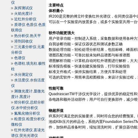
仪
主要特点
灰挥测试仪
体积最小
火焰光度计
IR200
是完整的傅立叶变换红外光谱仪，在同类仪器中
近红外分析仪
可以在一个实验室内放置多台，或多个实验室共用一台
质谱仪.色质仪.色质
联用仪
软件功能更强大
热分析仪.热天平
用户登录功能－控制进入系统，采集数据和使用各种方
溶剂回收仪
自我诊断功能－保证仪器状态和测试参数正确
三元素分析仪.元素
数据处理功能－轻松处理分析结果，包括标峰、峰面积
分析仪
谱图匹配功能－可靠比较未知样品谱图与标准谱图
色谱仪
谱图解析功能－计算机自动对红外谱图进行解析，大大
色谱柱.填充柱.极性
标准报告模板－快速创建实验报告，打印实验报告
柱
标准文件格式－保持实验结果，方便共享和处理
水分测定仪
可选的宏软件－用简单流程图模块，来设计实验过程，
水活度仪.水份活度
仪
性能可靠
测微光度计.显微光
QuadrascanTM
干涉仪光学设计，提供优异的稳定性和
度计.黑度计
杂电路和额外活动部件；用户可自行更换部件，减少维
烃分析仪.总烃分析
仪.水中烃分析仪
物超所值
氮氧化物分析仪
IR
系列可满足您的实验要求，同时符合您的经费预算。
粒度仪.粒度分析仪.
池或
KBr
压片的样品仓，系统内置
Foundation SeriesT
微粒仪
件，加快样品准备时间，缩短清洗时间，扩展仪器功能
红外光谱仪.直读光
谱仪.荧光光谱仪