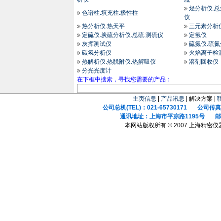
烃分析仪.
色谱柱.填充柱.极性柱
仪
热分析仪.热天平
三元素分析
定硫仪.炭硫分析仪.总硫.测硫仪
定氢仪
灰挥测试仪
硫氮仪.硫
碳氢分析仪
火焰离子检
热解析仪.热脱附仪.热解吸仪
溶剂回收仪
分光光度计
在下框中搜索，寻找您需要的产品：
主页信息
|
产品讯息
| 解决方案 |
公司总机(TEL)：021-65730171 公司传真(F
通讯地址：上海市平凉路1195号 邮政
本网站版权所有 © 2007 上海精密