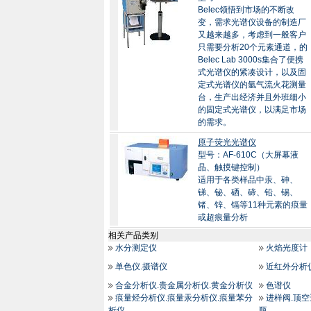
Belec领悟到市场的不断改
变，需求光谱仪设备的制造厂
又越来越多，考虑到一般客户
只需要分析20个元素通道，的
Belec Lab 3000s集合了便携
式光谱仪的紧凑设计，以及固
定式光谱仪的氩气流火花测量
台，生产出经济并且外班细小
的固定式光谱仪，以满足市场
的需求。
原子荧光光谱仪
型号：AF-610C（大屏幕液
晶、触摸键控制）
适用于各类样品中汞、砷、
锑、铋、硒、碲、铅、锡、
锗、锌、镉等11种元素的痕量
或超痕量分析
相关产品类别
水分测定仪
火焰光度计
单色仪.摄谱仪
近红外分析
合金分析仪.贵金属分析仪.黄金分析仪
色谱仪
痕量烃分析仪.痕量汞分析仪.痕量苯分
进样阀.顶空
析仪
瓶