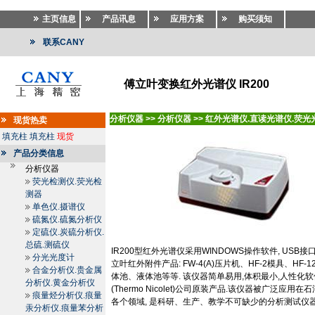
主页信息
产品讯息
应用方案
购买须知
联系CANY
傅立叶变换红外光谱仪 IR200
分析仪器
>>
分析仪器
>>
红外光谱仪.直读光谱仪.荧光
现货热卖
填充柱
填充柱
现货
产品分类信息
分析仪器
荧光检测仪.荧光检
测器
单色仪.摄谱仪
硫氮仪.硫氮分析仪
定硫仪.炭硫分析仪.
总硫.测硫仪
IR200
型红外光谱仪采用
WINDOWS
操作软件
, USB
接
分光光度计
立叶红外附件产品
: FW-4(A)
压片机、
HF-2
模具、
HF-1
合金分析仪.贵金属
体池、液体池等等
.
该仪器简单易用
,
体积最小
,
人性化软
分析仪.黄金分析仪
(Thermo Nicolet)
公司原装产品
.
该仪器被广泛应用在石
痕量烃分析仪.痕量
各个领域
,
是科研、生产、教学不可缺少的分析测试仪
汞分析仪.痕量苯分析