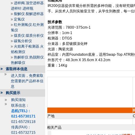
功能实用
进样阀.顶空进样器.
IR200
仪器提供常规分析所需的多种功能，没有研究级
进样针.进样瓶
手。从技术人员到实验室主管，从学生到教授，每一位
裂解仪.裂解进样器
定氢仪
技术参数
红外测氧仪.红外测
光谱范围：
7800~
375cm
-1
氢仪
分辨率：
1cm
-1
煤质仪.煤质分析仪
检测器：
DTGS
碳氢分析仪
分束器：多层镀膜溴化钾
火焰离子检测器.火
光源：陶瓷光源
焰检测仪
样品室：内置
Foundation
底座，适用
Swap-Top ATR
附
热解析仪.热脱附仪.
外形尺寸：
48.3cm
X
35.6cm
X
43.2cm
热解吸仪
重量：
14Kg
索取样本信息
进入页面，免费索取
您需要的产品样本信
息
购买提示
购买须知
联系信息：
I
总机(TEL)：
产地
C
021-65730171
021-65729118
传真(FAX)：
相关产品
021-65732715