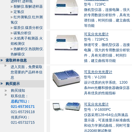
进样针.进样瓶
型号：723PC
裂解仪.裂解进样器
微机型仪器，连接电脑，强大
定氢仪
的专用数据分析软件，具有光
红外测氧仪.红外测
谱扫描，时间扫描，建立曲线
氢仪
等功能
煤质仪.煤质分析仪
碳氢分析仪
可见分光光度计
火焰离子检测器.火
型号：723PCS
焰检测仪
狭缝可变，微机型仪器，连接
热解析仪.热脱附仪.
电脑，强大的专用数据分析软
热解吸仪
件，具有光谱扫描，时间扫
索取样本信息
描，建立曲线等功能
进入页面，免费索取
可见光分光光度计
您需要的产品样本信
型号：V-1200
息
设计优质的光学系统、1200
购买提示
条/mm光栅和接收器确保仪器
购买须知
具有优良的性能指标
联系信息：
总机(TEL)：
可见分光光度计
021-65730171
型号：V-1600PC
021-65729118
仪器采用128×64位点阵液晶
传真(FAX)：
显示器，可直接显示标准曲线
021-65732715
和动力学测试曲线，同时可显
示200组测试数据