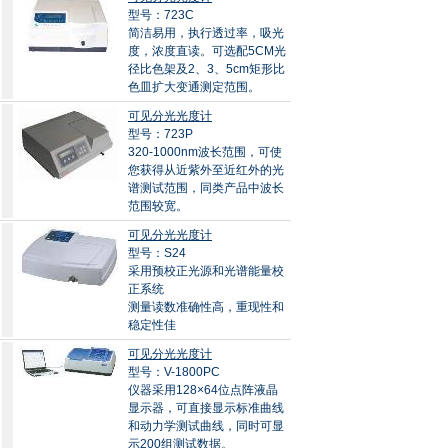
型号：723C
简洁易用，执行透过率，吸光
度，浓度直读。可选配5CM光
径比色架及2、3、5cm矩形比
色皿扩大变通测定范围。
可见分光光度计
型号：723P
320-1000nm波长范围，可使
您获得从近紫外至近红外的光
谱测试范围，同类产品中波长
范围较宽。
可见分光光度计
型号：S24
采用预校正光源和光谱能量校
正系统
测量读数准确性高，重现性和
稳定性佳
可见分光光度计
型号：V-1800PC
仪器采用128×64位点阵液晶
显示器，可直接显示标准曲线
和动力学测试曲线，同时可显
示200组测试数据。