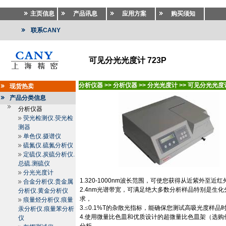
主页信息
产品讯息
应用方案
购买须知
联系CANY
可见分光光度计 723P
分析仪器
>>
分析仪器
>>
分光光度计
>>
可见分光光度
现货热卖
产品分类信息
分析仪器
荧光检测仪.荧光检
测器
单色仪.摄谱仪
硫氮仪.硫氮分析仪
定硫仪.炭硫分析仪.
总硫.测硫仪
分光光度计
1.320-1000nm
波长范围，可使您获得从近紫外至近红
合金分析仪.贵金属
2.4nm
光谱带宽，可满足绝大多数分析样品特别是生化
分析仪.黄金分析仪
求，
痕量烃分析仪.痕量
3.
≤
0.1%T
的杂散光指标，能确保您测试高吸光度样品
汞分析仪.痕量苯分析
4.
使用微量比色皿和优质设计的超微量比色皿架（选购
仪