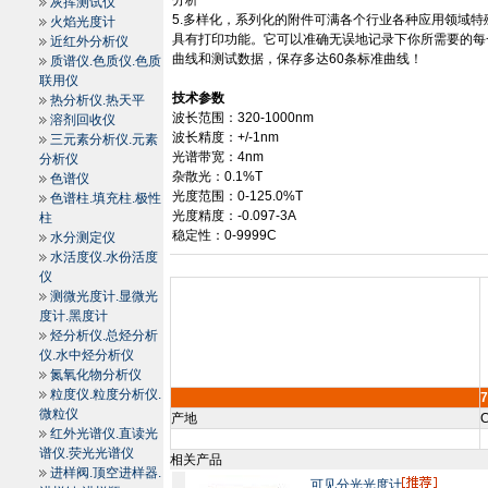
分析
灰挥测试仪
5.
多样化，系列化的附件可满各个行业各种应用领域特
火焰光度计
具有打印功能。它可以准确无误地记录下你所需要的每
近红外分析仪
曲线和测试数据，保存多达
60
条标准曲线！
质谱仪.色质仪.色质
联用仪
技术参数
热分析仪.热天平
波长范围：
320-1000nm
溶剂回收仪
波长精度：
+/-1nm
三元素分析仪.元素
光谱带宽：
4nm
分析仪
杂散光：
0.1%T
色谱仪
光度范围：
0-125.0%T
色谱柱.填充柱.极性
光度精度：
-0.097
-3A
柱
稳定性：
0
-9999C
水分测定仪
水活度仪.水份活度
仪
测微光度计.显微光
度计.黑度计
烃分析仪.总烃分析
仪.水中烃分析仪
氮氧化物分析仪
粒度仪.粒度分析仪.
微粒仪
产地
C
红外光谱仪.直读光
谱仪.荧光光谱仪
相关产品
进样阀.顶空进样器.
可见分光光度计