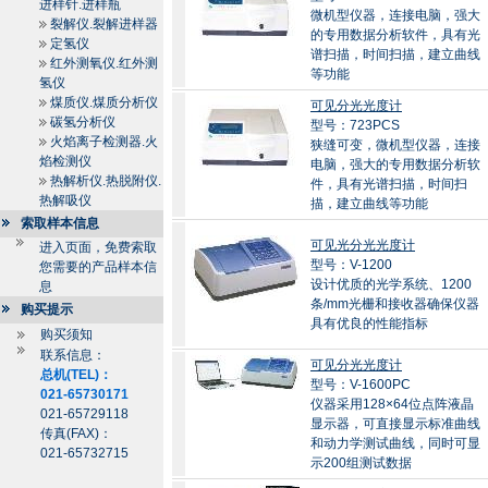
进样针.进样瓶
微机型仪器，连接电脑，强大
裂解仪.裂解进样器
的专用数据分析软件，具有光
定氢仪
谱扫描，时间扫描，建立曲线
红外测氧仪.红外测
等功能
氢仪
煤质仪.煤质分析仪
可见分光光度计
碳氢分析仪
型号：723PCS
火焰离子检测器.火
狭缝可变，微机型仪器，连接
焰检测仪
电脑，强大的专用数据分析软
热解析仪.热脱附仪.
件，具有光谱扫描，时间扫
热解吸仪
描，建立曲线等功能
索取样本信息
可见光分光光度计
进入页面，免费索取
型号：V-1200
您需要的产品样本信
设计优质的光学系统、1200
息
条/mm光栅和接收器确保仪器
购买提示
具有优良的性能指标
购买须知
联系信息：
可见分光光度计
总机(TEL)：
型号：V-1600PC
021-65730171
仪器采用128×64位点阵液晶
021-65729118
显示器，可直接显示标准曲线
传真(FAX)：
和动力学测试曲线，同时可显
021-65732715
示200组测试数据