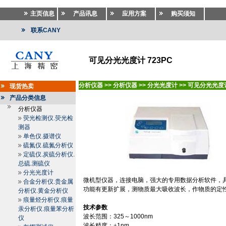
主页信息
产品讯息
应用方案
购买须知
联系CANY
可见分光光度计 723PC
分析仪器
>>
分析仪器
>>
分光光度计
>>
可见分光光度
现货热卖
产品分类信息
分析仪器
荧光检测仪.荧光检
测器
单色仪.摄谱仪
硫氮仪.硫氮分析仪
定硫仪.炭硫分析仪.
总硫.测硫仪
分光光度计
微机型仪器，连接电脑，强大的专用数据分析软件，
合金分析仪.贵金属
功能有更新扩展，测物质最大吸收波长，作物质的定
分析仪.黄金分析仪
痕量烃分析仪.痕量
技术参数
汞分析仪.痕量苯分析
波长范围：
325
～
1000nm
仪
波长精度：±
1nm