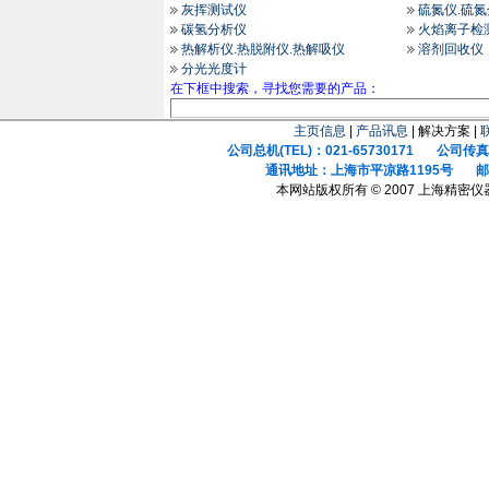
灰挥测试仪
硫氮仪.硫
碳氢分析仪
火焰离子检
热解析仪.热脱附仪.热解吸仪
溶剂回收仪
分光光度计
在下框中搜索，寻找您需要的产品：
主页信息
|
产品讯息
| 解决方案 |
公司总机(TEL)：021-65730171 公司传真(F
通讯地址：上海市平凉路1195号 邮政
本网站版权所有 © 2007 上海精密