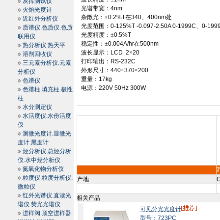
灰挥测试仪
光谱带宽：
4nm
火焰光度计
杂散光：≤
0.2%T
在
340
、
400nm
处
近红外分析仪
光度范围：
0-125%T -0.097
-2.50A
0
-1999C
、
0
-199
质谱仪.色质仪.色质
光度精度：±
0.5%T
联用仪
稳定性：±
0.004A
/hr
在
500nm
热分析仪.热天平
波长显示：
LCD
2
×
20
溶剂回收仪
打印输出：
RS
-232C
三元素分析仪.元素
外形尺寸：
440
×
370
×
200
分析仪
重量：
17kg
色谱仪
电源：
220V 50Hz 300W
色谱柱.填充柱.极性
柱
水分测定仪
水活度仪.水份活度
仪
测微光度计.显微光
度计.黑度计
烃分析仪.总烃分析
仪.水中烃分析仪
氮氧化物分析仪
粒度仪.粒度分析仪.
产地
C
微粒仪
红外光谱仪.直读光
相关产品
谱仪.荧光光谱仪
可见分光光度计
进样阀.顶空进样器.
型号：723PC