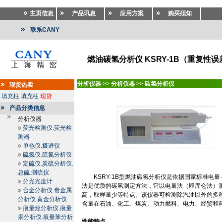
主页信息
产品讯息
应用方案
购买须知
联系CANY
燃油碳氢分析仪 KSRY-1B（重复性误差碳
分析仪器
>>
分析仪器
>>
碳氢分析仪
现货热卖
填充柱
填充柱
现货
产品分类信息
分析仪器
荧光检测仪.荧光检
测器
单色仪.摄谱仪
硫氮仪.硫氮分析仪
定硫仪.炭硫分析仪.
总硫.测硫仪
KSRY-1B
型燃油碳氢分析仪是依据国家标准电量
分光光度计
法是优质的碳氢测定方法，它以电量法（即库仑法）
合金分析仪.贵金属
高，取样量少等特点。该仪器可检测除汽油以外的多
分析仪.黄金分析仪
含量在石油、化工、煤炭、动力燃料、电力、经贸和
痕量烃分析仪.痕量
汞分析仪.痕量苯分析
性能特点