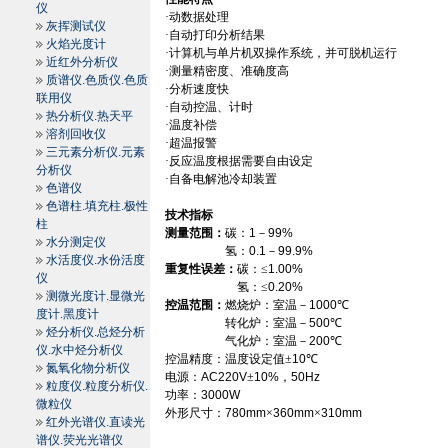
仪
·动数据处理
灰挥测试仪
·自动打印分析结果
火焰光度计
·计算机与单片机双操作系统，并可脱机运行
近红外分析仪
·测量精密度、准确度高
质谱仪.色质仪.色质
·分析速度快
联用仪
·自动控温、计时
热分析仪.热天平
·温度补偿
溶剂回收仪
·超温报警
三元素分析仪.元素
·反应温度根据需要自由设定
分析仪
·自备电解池冷却装置
色谱仪
色谱柱.填充柱.极性
技术指标
柱
测量范围：
碳：
1
－
99%
水分测定仪
氢：
0.1
－
99.9%
水活度仪.水份活度
重复性误差：
碳：≤
1.00%
仪
氢：≤
0.20%
测微光度计.显微光
控温范围：
燃烧炉：室温－
1000
℃
度计.黑度计
转化炉：室温－
500
℃
烃分析仪.总烃分析
气化炉：室温－
200
℃
仪.水中烃分析仪
控温精度：温度设定值±
10
℃
氮氧化物分析仪
电源：
AC220V
±
10%
，
50Hz
粒度仪.粒度分析仪.
功率：
3000W
微粒仪
外形尺寸：
780mm
×
360mm
×
310mm
红外光谱仪.直读光
谱仪.荧光光谱仪