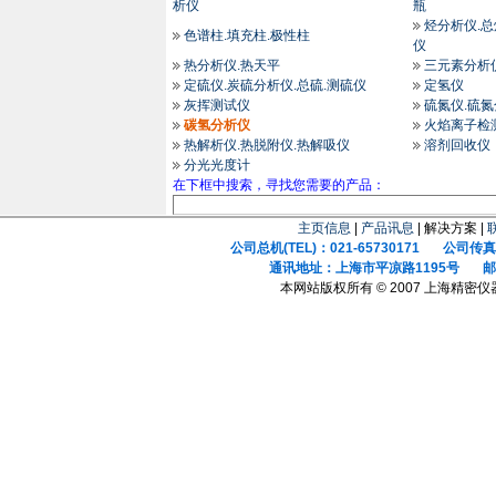
析仪
瓶
烃分析仪.
色谱柱.填充柱.极性柱
仪
热分析仪.热天平
三元素分析
定硫仪.炭硫分析仪.总硫.测硫仪
定氢仪
灰挥测试仪
硫氮仪.硫
碳氢分析仪
火焰离子检
热解析仪.热脱附仪.热解吸仪
溶剂回收仪
分光光度计
在下框中搜索，寻找您需要的产品：
主页信息
|
产品讯息
| 解决方案 |
公司总机(TEL)：021-65730171 公司传真(F
通讯地址：上海市平凉路1195号 邮政
本网站版权所有 © 2007 上海精密