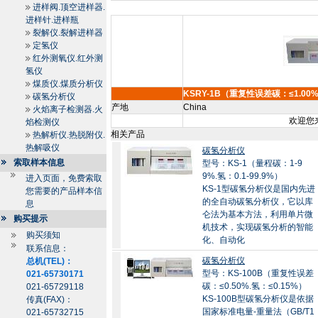
进样阀.顶空进样器.
进样针.进样瓶
裂解仪.裂解进样器
定氢仪
红外测氧仪.红外测
氢仪
煤质仪.煤质分析仪
KSRY-1B（重复性误差碳：≤1.00%
碳氢分析仪
产地
China
火焰离子检测器.火
欢迎您来
焰检测仪
相关产品
热解析仪.热脱附仪.
热解吸仪
碳氢分析仪
索取样本信息
型号：KS-1（量程碳：1-9
9%.氢：0.1-99.9%）
进入页面，免费索取
KS-1型碳氢分析仪是国内先进
您需要的产品样本信
的全自动碳氢分析仪，它以库
息
仑法为基本方法，利用单片微
购买提示
机技术，实现碳氢分析的智能
购买须知
化、自动化
联系信息：
碳氢分析仪
总机(TEL)：
型号：KS-100B（重复性误差
021-65730171
碳：≤0.50%.氢：≤0.15%）
021-65729118
KS-100B型碳氢分析仪是依据
传真(FAX)：
国家标准电量-重量法（GB/T1
021-65732715