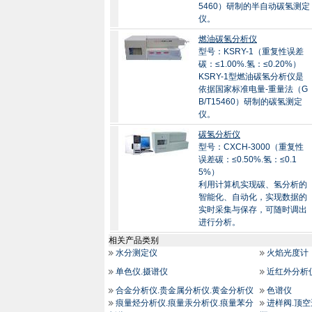
5460）研制的半自动碳氢测定
仪。
燃油碳氢分析仪
型号：KSRY-1（重复性误差
碳：≤1.00%.氢：≤0.20%）
KSRY-1型燃油碳氢分析仪是
依据国家标准电量-重量法（G
B/T15460）研制的碳氢测定
仪。
碳氢分析仪
型号：CXCH-3000（重复性
误差碳：≤0.50%.氢：≤0.1
5%）
利用计算机实现碳、氢分析的
智能化、自动化，实现数据的
实时采集与保存，可随时调出
进行分析。
相关产品类别
水分测定仪
火焰光度计
单色仪.摄谱仪
近红外分析
合金分析仪.贵金属分析仪.黄金分析仪
色谱仪
痕量烃分析仪.痕量汞分析仪.痕量苯分
进样阀.顶空