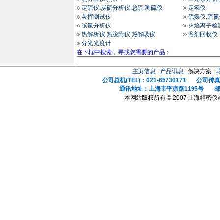
定硫仪.炭硫分析仪.总硫.测硫仪
定氢仪
灰挥测试仪
硫氮仪.硫
碳氢分析仪
火焰离子检
热解析仪.热脱附仪.热解吸仪
溶剂回收仪
分光光度计
在下框中搜索，寻找您需要的产品：
主页信息
|
产品讯息
| 解决方案 |
公司总机(TEL)：021-65730171 公司传真(F
通讯地址：上海市平凉路1195号 邮政
本网站版权所有 © 2007 上海精密