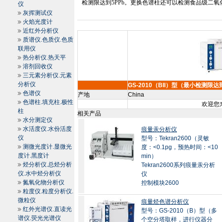
检测限达到
5PPb
。更换色谱柱还可以检测食品级二氧
仪
灰挥测试仪
火焰光度计
近红外分析仪
质谱仪.色质仪.色质
联用仪
热分析仪.热天平
溶剂回收仪
三元素分析仪.元素
分析仪
GS-2010（BII）型（最小检测
色谱仪
产地
China
色谱柱.填充柱.极性
欢迎您来
柱
相关产品
水分测定仪
水活度仪.水份活度
痕量汞分析仪
仪
型号：Tekran2600（灵敏
测微光度计.显微光
度：<0.1pg，预热时间：<10
度计.黑度计
min）
烃分析仪.总烃分析
Tekran2600系列痕量汞分析
仪.水中烃分析仪
仪
氮氧化物分析仪
控制模块2600
粒度仪.粒度分析仪.
微粒仪
痕量烃色谱分析仪
红外光谱仪.直读光
型号：GS-2010（B）型（多
谱仪.荧光光谱仪
个空分塔取样，进行仪器分