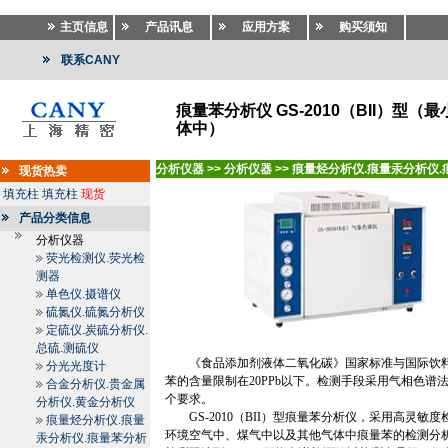
主页信息
产品讯息
应用方案
购买须知
联系CANY
痕量苯分析仪 GS-2010（BII）型
体中）
分析仪器
>>
分析仪器
>>
痕量烃分析仪.痕量汞分析仪.
现货热卖
填充柱
填充柱
现货
产品分类信息
分析仪器
荧光检测仪.荧光检
测器
单色仪.摄谱仪
硫氮仪.硫氮分析仪
定硫仪.炭硫分析仪.
总硫.测硫仪
《食品添加剂液体二氧化碳》国家标准与国际饮
分光光度计
苯的含量限制在
20PPb
以下。检测手段采用气相色谱
合金分析仪.贵金属
个要求。
分析仪.黄金分析仪
GS-2010
（
BII
）型痕量苯分析仪，采用高灵敏度
痕量烃分析仪.痕量
环境空气中、煤气中以及其他气体中痕量苯的检测分
汞分析仪.痕量苯分析