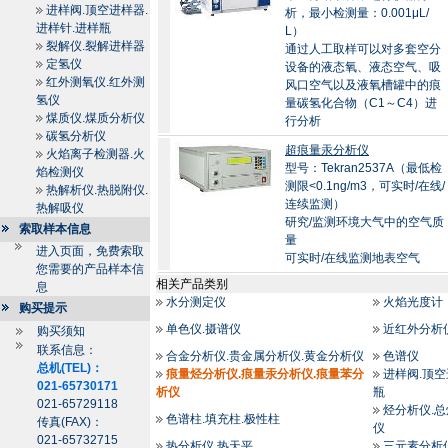
进样阀.顶空进样器.
析，最小检测量：0.001μL/
进样针.进样瓶
L）
裂解仪.裂解进样器
通过人工取样可以对多套空分
定氢仪
设备的液态氧、液态空气、吸
红外测氧仪.红外测
风口空气以及液氧槽罐中的痕
氢仪
量碳氢化合物（C1～C4）进
煤质仪.煤质分析仪
行分析
碳氢分析仪
超痕量汞分析仪
火焰离子检测器.火
型号：Tekran2537A（最低检
焰检测仪
测限<0.1ng/m3，可实时/在线/
热解析仪.热脱附仪.
连续监测）
热解吸仪
研究/监测环境大气中的空气质
索取样本信息
量
进入页面，免费索取
可实时/在线监测地表空气
您需要的产品样本信
相关产品类别
息
水分测定仪
火焰光度计
购买提示
单色仪.摄谱仪
近红外分析
购买须知
联系信息：
合金分析仪.贵金属分析仪.黄金分析仪
色谱仪
总机(TEL)：
痕量烃分析仪.痕量汞分析仪.痕量苯分
进样阀.顶空
021-65730171
析仪
瓶
021-65729118
烃分析仪.
色谱柱.填充柱.极性柱
传真(FAX)：
仪
021-65732715
热分析仪.热天平
三元素分析