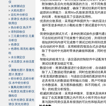
仪
附加侧向及后向光电探测器的方法，对不同角
灰挥测试仪
米颗粒的测试准确度，确保了测试结果的可靠
火焰光度计
·超群的分辨能力：采用
Mie
氏散射原理及无约束
近红外分析仪
的结果，有效地提高了仪器的实用性。
质谱仪.色质仪.色质
·优质的分散系统：采用超声和搅拌为一体的湿法
联用仪
循环泵使多种的大小颗粒在整个测试通道中均
热分析仪.热天平
复。
溶剂回收仪
·简便快捷的测试方式：多种的测试操作步骤均通
三元素分析仪.元素
可在轻松的环境下结束整个测试过程，并得到
分析仪
很短的时间内便可完成整个测试过程并得到优
色谱仪
·全自动的对中系统：采用精密四项混合式步进电
色谱柱.填充柱.极性
除了手动对中光路时带来的麻烦和困难，同时
柱
性。
水分测定仪
·智能化的校准方法：该仪器的控制软件中还配有
水活度仪.水份活度
测试结果更加稳定可靠。
仪
·数据分析：将测试数据进行全面的分析，自动剔
测微光度计.显微光
除了人工数据处理的麻烦，同时也使测试结果
度计.黑度计
·丰富直观的数据输出：与该款仪器相匹配的软件
烃分析仪.总烃分析
还具有强大的数据处理和输出功能，用户可根
仪.水中烃分析仪
分布数据表、直方图和曲线图）和不同格式（
B
氮氧化物分析仪
等）的粒度分析报告。
粒度仪.粒度分析仪.
·权威的测试标准：采用多种微米、亚微米及纳米
微粒仪
保证了在其测量范围之内不同大小和不同分布
红外光谱仪.直读光
果与国外同类仪器具有很强的可比性和较高的
谱仪.荧光光谱仪