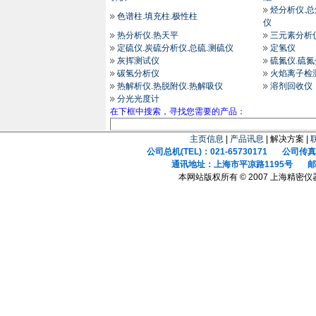
烃分析仪.
色谱柱.填充柱.极性柱
仪
热分析仪.热天平
三元素分析
定硫仪.炭硫分析仪.总硫.测硫仪
定氢仪
灰挥测试仪
硫氮仪.硫
碳氢分析仪
火焰离子检
热解析仪.热脱附仪.热解吸仪
溶剂回收仪
分光光度计
在下框中搜索，寻找您需要的产品：
主页信息
|
产品讯息
| 解决方案 |
公司总机(TEL)：021-65730171 公司传真(F
通讯地址：上海市平凉路1195号 邮政
本网站版权所有 © 2007 上海精密