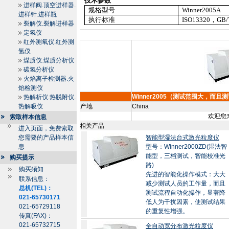
技术参数
进样阀.顶空进样器.
规格型号
Winner
2005A
进样针.进样瓶
执行标准
ISO13320
，
GB/
裂解仪.裂解进样器
定氢仪
红外测氧仪.红外测
氢仪
煤质仪.煤质分析仪
碳氢分析仪
火焰离子检测器.火
焰检测仪
Winner2005（测试范围大，而且
热解析仪.热脱附仪.
热解吸仪
产地
China
欢迎您来
索取样本信息
相关产品
进入页面，免费索取
您需要的产品样本信
智能型湿法台式激光粒度仪
息
型号：Winner2000ZD(湿法智
能型，三档测试，智能校准光
购买提示
路)
购买须知
先进的智能化操作模式：大大
联系信息：
减少测试人员的工作量，而且
总机(TEL)：
测试流程自动化操作，显著降
021-65730171
低人为干扰因素，使测试结果
021-65729118
的重复性增强。
传真(FAX)：
021-65732715
全自动宽分布激光粒度仪