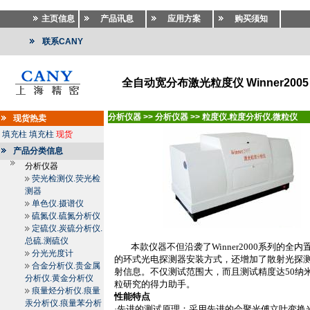
主页信息
产品讯息
应用方案
购买须知
联系CANY
全自动宽分布激光粒度仪 Winner2
分析仪器
>>
分析仪器
>>
粒度仪.粒度分析仪.微粒仪
现货热卖
填充柱
填充柱
现货
产品分类信息
分析仪器
荧光检测仪.荧光检
测器
单色仪.摄谱仪
硫氮仪.硫氮分析仪
定硫仪.炭硫分析仪.
总硫.测硫仪
本款仪器不但沿袭了
Winner2000
系列的全内
分光光度计
的环式光电探测器安装方式，还增加了散射光探
合金分析仪.贵金属
射信息。不仅测试范围大，而且测试精度达
50
纳
分析仪.黄金分析仪
粒研究的得力助手。
痕量烃分析仪.痕量
性能特点
汞分析仪.痕量苯分析
·先进的测试原理：采用先进的会聚光傅立叶变换