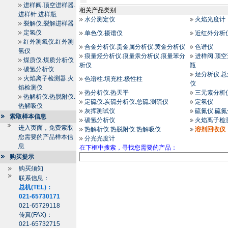
进样阀.顶空进样器.
相关产品类别
进样针.进样瓶
水分测定仪
火焰光度计
裂解仪.裂解进样器
定氢仪
单色仪.摄谱仪
近红外分析
红外测氧仪.红外测
合金分析仪.贵金属分析仪.黄金分析仪
色谱仪
氢仪
痕量烃分析仪.痕量汞分析仪.痕量苯分
进样阀.顶空
煤质仪.煤质分析仪
析仪
瓶
碳氢分析仪
烃分析仪.
火焰离子检测器.火
色谱柱.填充柱.极性柱
仪
焰检测仪
热分析仪.热天平
三元素分析
热解析仪.热脱附仪.
定硫仪.炭硫分析仪.总硫.测硫仪
定氢仪
热解吸仪
灰挥测试仪
硫氮仪.硫
索取样本信息
碳氢分析仪
火焰离子检
进入页面，免费索取
热解析仪.热脱附仪.热解吸仪
溶剂回收仪
您需要的产品样本信
分光光度计
息
在下框中搜索，寻找您需要的产品：
购买提示
购买须知
联系信息：
总机(TEL)：
021-65730171
021-65729118
传真(FAX)：
021-65732715