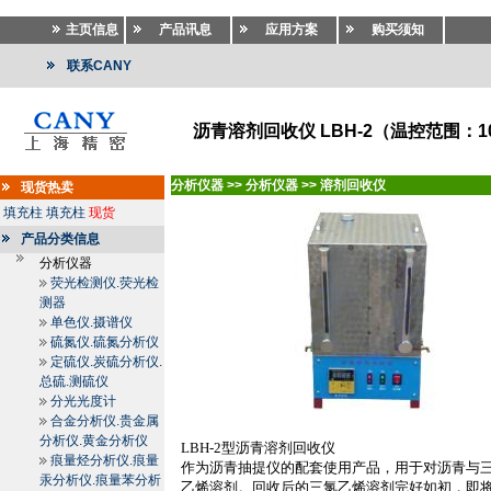
主页信息
产品讯息
应用方案
购买须知
联系CANY
沥青溶剂回收仪 LBH-2（温控范围：10
分析仪器
>>
分析仪器
>>
溶剂回收仪
现货热卖
填充柱
填充柱
现货
产品分类信息
分析仪器
荧光检测仪.荧光检
测器
单色仪.摄谱仪
硫氮仪.硫氮分析仪
定硫仪.炭硫分析仪.
总硫.测硫仪
分光光度计
合金分析仪.贵金属
分析仪.黄金分析仪
LBH-2
型沥青溶剂回收仪
痕量烃分析仪.痕量
作为沥青抽提仪的配套使用产品，用于对沥青与
汞分析仪.痕量苯分析
乙烯溶剂。回收后的三氯乙烯溶剂完好如初，即