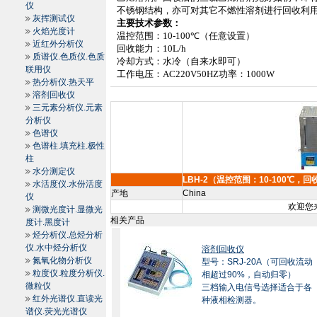
仪
不锈钢结构，亦可对其它不燃性溶剂进行回收利
灰挥测试仪
主要技术参数：
火焰光度计
温控范围：
10
-100℃
（任意设置）
近红外分析仪
回收能力：
10L
/h
质谱仪.色质仪.色质
冷却方式：水冷（自来水即可）
联用仪
工作电压：
AC220V50HZ
功率：
1000W
热分析仪.热天平
溶剂回收仪
三元素分析仪.元素
分析仪
色谱仪
色谱柱.填充柱.极性
柱
水分测定仪
LBH-2（温控范围：10-100℃，回
水活度仪.水份活度
产地
China
仪
欢迎您来
测微光度计.显微光
相关产品
度计.黑度计
烃分析仪.总烃分析
仪.水中烃分析仪
溶剂回收仪
氮氧化物分析仪
型号：SRJ-20A（可回收流动
粒度仪.粒度分析仪.
相超过90%，自动归零）
微粒仪
三档输入电信号选择适合于各
红外光谱仪.直读光
种液相检测器。
谱仪.荧光光谱仪