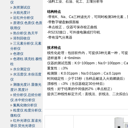
-
油料工业、石油、化工、土壤分析等
仪
灰挥测试仪
结构特点
火焰光度计
-
带有
K
、
Na
、
Ca
三种滤光片，可同时检测
3
种元素，
近红外分析仪
-
带数字键盘触摸面板
质谱仪.色质仪.色质
-
单点校正，
仪器可保存校正曲线
联用仪
-RS232
接口，可外接电脑或打印机
热分析仪.热天平
-
带有湿气分离器
溶剂回收仪
三元素分析仪.元素
技术特点
分析仪
线性化处理：包括软件内，可提供
3
种元素一种，可
色谱仪
进样速率：
4~6ml/min
色谱柱.填充柱.极性
仪器的测试范围：
K:0~100ppm
；
Na:0~100ppm
；
Ca
柱
重复性：≤
3%
水分测定仪
检测限：
K:0.01ppm
；
Na:0.01ppm
；
Ca:0.1ppm
水活度仪.水份活度
时间稳定性：少于
15
秒（当样品被送入火焰燃烧后）
仪
漂移性：≤
3%
（当仪器稳定
30
分钟后）
测微光度计.显微光
线性：好于结果的中间值的
2%
（单点校正）
度计.黑度计
提供三种线性标定方式：直线法、折线法、二次拟合
烃分析仪.总烃分析
仪.水中烃分析仪
氮氧化物分析仪
粒度仪.粒度分析仪.
微粒仪
红外光谱仪.直读光
谱仪.荧光光谱仪