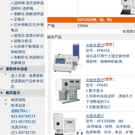
进样阀.顶空进样器.
进样针.进样瓶
裂解仪.裂解进样器
定氢仪
AP1302(钾、钠、钙)
红外测氧仪.红外测
产地
China
氢仪
欢迎您来
煤质仪.煤质分析仪
相关产品
碳氢分析仪
火焰光度计
火焰离子检测器.火
型号：FP6410
焰检测仪
该仪器可用于土壤交换性钾、
热解析仪.热脱附仪.
缓效钾、植物钾的检测。
热解吸仪
索取样本信息
进入页面，免费索取
火焰光度计
您需要的产品样本信
型号：FP640
息
1.数字显示
购买提示
2.30秒内连续进样，漂移不大
购买须知
于读数值的3％
联系信息：
3.无数据通讯口
总机(TEL)：
火焰光度计
021-65730171
型号：AP1200(钾、钠)
021-65729118
-应用领域：饮料、化学制造、
传真(FAX)：
临床检测、农业，食品，矿物
021-65732715