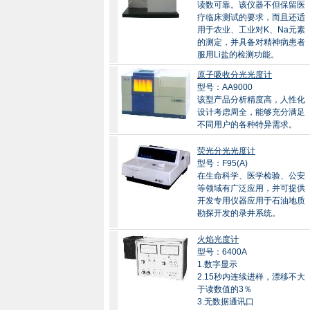
读数可靠。该仪器不但保留医
疗临床测试的要求，而且还适
用于农业、工业对K、Na元素
的测定，并具备对精神病患者
服用Li盐的检测功能。
原子吸收分光光度计
型号：AA9000
该型产品分析精度高，人性化
设计考虑周全，能够充分满足
不同用户的各种特异需求。
荧光分光光度计
型号：F95(A)
在生命科学、医学检验、公安
等领域有广泛应用，并可提供
开发专用仪器应用于石油地质
勘探开发的录井系统。
火焰光度计
型号：6400A
1.数字显示
2.15秒内连续进样，漂移不大
于读数值的3％
3.无数据通讯口