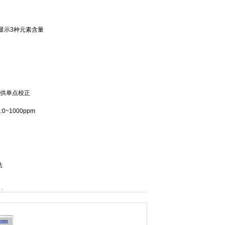
显示
3
种元素含量
提供单点校正
:0~1000ppm
法