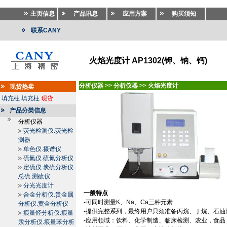
主页信息
产品讯息
应用方案
购买须知
联系CANY
火焰光度计 AP1302(钾、钠、钙)
分析仪器
>>
分析仪器
>>
火焰光度计
现货热卖
填充柱
填充柱
现货
产品分类信息
分析仪器
荧光检测仪.荧光检
测器
单色仪.摄谱仪
硫氮仪.硫氮分析仪
定硫仪.炭硫分析仪.
总硫.测硫仪
分光光度计
一般特点
合金分析仪.贵金属
-
可同时测量
K
、
Na
、
Ca
三种元素
分析仪.黄金分析仪
-
提供完整系列，最终用户只须准备丙烷、丁烷、石油
痕量烃分析仪.痕量
-
应用领域：饮料、化学制造、临床检测、农业，食品
汞分析仪.痕量苯分析