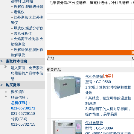
进样针.进样瓶
毛细管分流
/
不分流进样、填充柱进样，冷柱头进样（
裂解仪.裂解进样器
定氢仪
红外测氧仪.红外测
氢仪
煤质仪.煤质分析仪
碳氢分析仪
火焰离子检测器.火
焰检测仪
热解析仪.热脱附仪.
热解吸仪
产地
C
索取样本信息
进入页面，免费索取
相关产品
您需要的产品样本信
气相色谱仪
息
型号：GC-9560
购买提示
1.实现计算机实时控制和数据
购买须知
处理
联系信息：
2.高精度，稳定可靠的温度控
总机(TEL)：
制系统
021-65730171
3.简洁明了的人机对话界面，
021-65729118
操作简便，易学易用
传真(FAX)：
气相色谱仪
021-65732715
型号：GC-4000A
GC-4000A系列实验室多用途