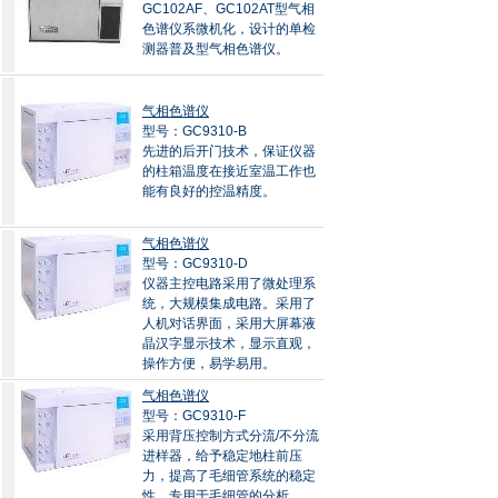
GC102AF、GC102AT型气相
色谱仪系微机化，设计的单检
测器普及型气相色谱仪。
气相色谱仪
型号：GC9310-B
先进的后开门技术，保证仪器
的柱箱温度在接近室温工作也
能有良好的控温精度。
气相色谱仪
型号：GC9310-D
仪器主控电路采用了微处理系
统，大规模集成电路。采用了
人机对话界面，采用大屏幕液
晶汉字显示技术，显示直观，
操作方便，易学易用。
气相色谱仪
型号：GC9310-F
采用背压控制方式分流/不分流
进样器，给予稳定地柱前压
力，提高了毛细管系统的稳定
性。专用于毛细管的分析。