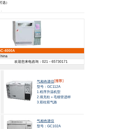
可选）
GC-4000A
hina
欢迎您来电咨询：021－65730171
气相色谱仪
型号：GC112A
1.程序升温机型
2.填充柱＋毛细管进样
3.双柱双气路
气相色谱仪
型号：GC102A