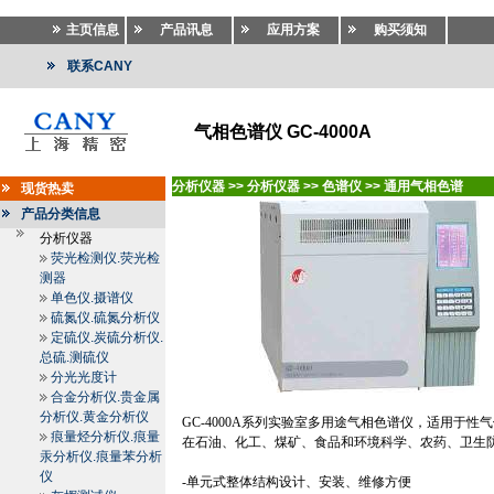
主页信息
产品讯息
应用方案
购买须知
联系CANY
气相色谱仪 GC-4000A
分析仪器
>>
分析仪器
>>
色谱仪
>>
通用气相色谱
现货热卖
产品分类信息
分析仪器
荧光检测仪.荧光检
测器
单色仪.摄谱仪
硫氮仪.硫氮分析仪
定硫仪.炭硫分析仪.
总硫.测硫仪
分光光度计
合金分析仪.贵金属
分析仪.黄金分析仪
GC
-4000A
系列实验室多用途气相色谱仪，适用于性气
痕量烃分析仪.痕量
在石油、化工、煤矿、食品和环境科学、农药、卫生
汞分析仪.痕量苯分析
仪
-
单元式整体结构设计、安装、维修方便