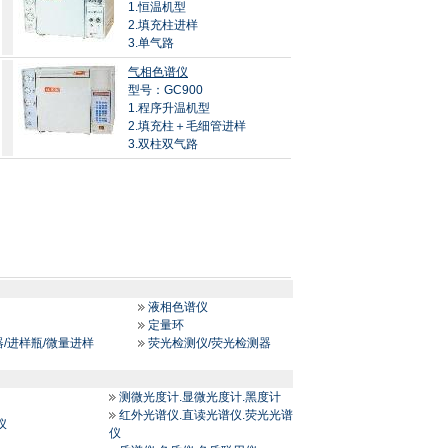
1.恒温机型
2.填充柱进样
3.单气路
气相色谱仪
型号：GC900
1.程序升温机型
2.填充柱＋毛细管进样
3.双柱双气路
液相色谱仪
定量环
器/进样瓶/微量进样
荧光检测仪/荧光检测器
测微光度计.显微光度计.黑度计
红外光谱仪.直读光谱仪.荧光光谱
仪
仪