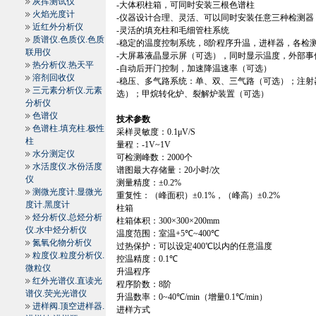
灰挥测试仪
-
大体积柱箱，可同时安装三根色谱柱
火焰光度计
-
仪器设计合理、灵活、可以同时安装任意三种检测器
近红外分析仪
-
灵活的填充柱和毛细管柱系统
质谱仪.色质仪.色质
-
稳定的温度控制系统，
8
阶程序升温，进样器，各检
联用仪
-
大屏幕液晶显示屏（可选），同时显示温度，外部事
热分析仪.热天平
-
自动后开门控制，加速降温速率（可选）
溶剂回收仪
-
稳压、多气路系统：单、双、三气路（可选）；注射
三元素分析仪.元素
选）；甲烷转化炉、裂解炉装置（可选）
分析仪
色谱仪
技术参数
色谱柱.填充柱.极性
采样灵敏度：
0.1
μ
V/S
柱
量程：
-1V~1V
水分测定仪
可检测峰数：
2000
个
水活度仪.水份活度
谱图最大存储量：
20
小时
/
次
仪
测量精度：±
0.2%
测微光度计.显微光
重复性：（峰面积）±
0.1%
，（峰高）±
0.2%
度计.黑度计
柱箱
烃分析仪.总烃分析
柱箱体积：
300
×
300
×
200mm
仪.水中烃分析仪
温度范围：室温
+
5
℃
~
400
℃
氮氧化物分析仪
过热保护：可以设定
400
℃
以内的任意温度
粒度仪.粒度分析仪.
控温精度：
0.1
℃
微粒仪
升温程序
红外光谱仪.直读光
程序阶数：
8
阶
谱仪.荧光光谱仪
升温数率：
0~
40
℃
/min
（增量
0.1
℃
/min
）
进样阀.顶空进样器.
进样方式