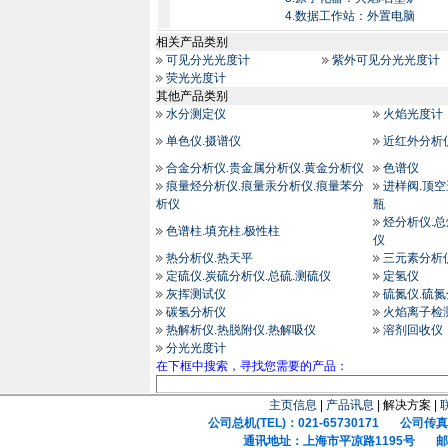
4.数据工作站：外置电脑
相关产品类别
可见分光光度计
紫外可见分光光度计
荧光光度计
其他产品类别
水分测定仪
火焰光度计
单色仪.摄谱仪
近红外分析
合金分析仪.贵金属分析仪.黄金分析仪
色谱仪
痕量烃分析仪.痕量汞分析仪.痕量苯分
进样阀.顶空
析仪
瓶
烃分析仪.
色谱柱.填充柱.极性柱
仪
热分析仪.热天平
三元素分析
定硫仪.炭硫分析仪.总硫.测硫仪
定氢仪
灰挥测试仪
硫氮仪.硫
碳氢分析仪
火焰离子检
热解析仪.热脱附仪.热解吸仪
溶剂回收仪
分光光度计
在下框中搜索，寻找您需要的产品：
主页信息
|
产品讯息
| 解决方案 |
公司总机(TEL)：021-65730171 公司传真(F
通讯地址：上海市平凉路1195号 邮政