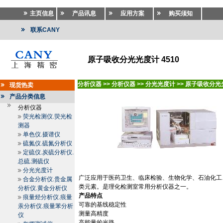
主页信息
产品讯息
应用方案
购买须知
联系CANY
原子吸收分光光度计 4510
分析仪器
>>
分析仪器
>>
分光光度计
>>
原子吸收分光
现货热卖
产品分类信息
分析仪器
荧光检测仪.荧光检
测器
单色仪.摄谱仪
硫氮仪.硫氮分析仪
定硫仪.炭硫分析仪.
总硫.测硫仪
分光光度计
广泛应用于医药卫生、临床检验、生物化学、石油化工
合金分析仪.贵金属
类元素。是理化检测室常用分析仪器之一。
分析仪.黄金分析仪
产品特点
痕量烃分析仪.痕量
可靠的基线稳定性
汞分析仪.痕量苯分析
测量高精度
仪
高能量的光路