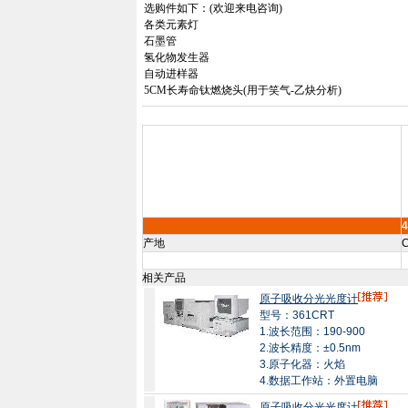
选购件如下：
(
欢迎来电咨询
)
各类元素灯
石墨管
氢化物发生器
自动进样器
5CM
长寿命钛燃烧头
(
用于笑气
-
乙炔分析
)
4
产地
C
相关产品
原子吸收分光光度计
型号：361CRT
1.波长范围：190-900
2.波长精度：±0.5nm
3.原子化器：火焰
4.数据工作站：外置电脑
原子吸收分光光度计