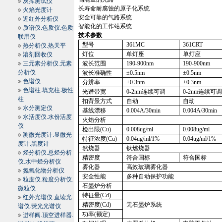
灰挥测试仪
长寿命耐腐蚀的原子化系统
火焰光度计
安全可靠的气路系统
近红外分析仪
智能化的工作站系统
质谱仪.色质仪.色质
技术参数
联用仪
型号
361MC
361CRT
热分析仪.热天平
灯位
单灯座
单灯座
溶剂回收仪
三元素分析仪.元素
波长范围
190-900nm
190-900nm
分析仪
波长准确性
±0.5nm
±0.5nm
色谱仪
分辨率
±0.3nm
±0.3nm
色谱柱.填充柱.极性
光谱带宽
0-2nm
连续可调
0-2nm
连续可
柱
扣背景方式
自动
自动
水分测定仪
基线漂移
0.004A
/30min
0.004A
/30min
水活度仪.水份活度
火焰分析
仪
检出限
(Cu)
0.008ug/ml
0.008ug/ml
测微光度计.显微光
特征浓度
(Cu)
0.04ug/ml/1%
0.04ug/ml/1%
度计.黑度计
然烧器
钛燃烧器
烃分析仪.总烃分析
精密度
符合国标
符合国标
仪.水中烃分析仪
雾化器
高效玻璃雾化器
氮氧化物分析仪
安全性能
多种自动保护功能
粒度仪.粒度分析仪.
石墨炉分析
微粒仪
特征量
(Cd)
红外光谱仪.直读光
精密度
(Cd)
无石墨炉系统
谱仪.荧光光谱仪
功率
(
额定
)
进样阀.顶空进样器.