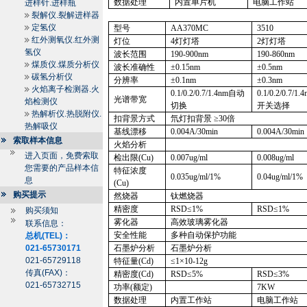
数据处理
内置单片机
电脑工作站
进样针.进样瓶
裂解仪.裂解进样器
定氢仪
型号
AA370MC
3510
红外测氧仪.红外测
灯位
4
灯灯塔
2
灯灯塔
氢仪
波长范围
190-900nm
190-860nm
煤质仪.煤质分析仪
波长准确性
±0.15nm
±0.5nm
碳氢分析仪
分辨率
±0.1nm
±0.3nm
火焰离子检测器.火
0.1/0.2/0.7/1.4nm
自动
0.1/0.2/0.7/1.
光谱带宽
焰检测仪
切换
开关选择
热解析仪.热脱附仪.
扣背景方式
氘灯扣背景 ≥
30
倍
热解吸仪
基线漂移
0.004A
/30min
0.004A
/30min
索取样本信息
火焰分析
进入页面，免费索取
检出限
(Cu)
0.007ug/ml
0.008ug/ml
您需要的产品样本信
特征浓度
0.035ug/ml/1%
0.04ug/ml/1%
息
(Cu)
购买提示
然烧器
钛燃烧器
精密度
RSD
≤
1%
RSD
≤
1%
购买须知
雾化器
高效玻璃雾化器
联系信息：
安全性能
多种自动保护功能
总机(TEL)：
021-65730171
石墨炉分析
石墨炉分析
021-65729118
特征量
(Cd)
≤
1
×
10
-12g
传真(FAX)：
精密度
(Cd)
RSD
≤
5%
RSD
≤
3%
021-65732715
功率
(
额定
)
7KW
数据处理
内置工作站
电脑工作站